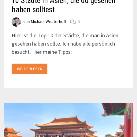
10 Städte in Asien, die du gesehen
haben solltest
von
Michael Westerhoff
0
Hier ist die Top 10 der Städte, die man in Asien
gesehen haben sollte. Ich habe alle persönlich
besucht. Hier meine Tipps:
10
WEITERLESEN
STÄDTE
IN
ASIEN,
DIE
DU
GESEHEN
HABEN
SOLLTEST