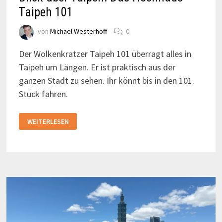
Taipeh 101
von
Michael Westerhoff
0
Der Wolkenkratzer Taipeh 101 überragt alles in
Taipeh um Längen. Er ist praktisch aus der
ganzen Stadt zu sehen. Ihr könnt bis in den 101.
Stück fahren.
BLICK
WEITERLESEN
ÜBER
TAIPEH:
DAS
HOCHHAUS
TAIPEH
101