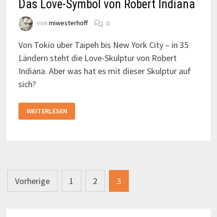
Das Love-Symbol von Robert Indiana
von
miwesterhoff
0
Von Tokio über Taipeh bis New York City – in 35
Ländern steht die Love-Skulptur von Robert
Indiana. Aber was hat es mit dieser Skulptur auf
sich?
DAS
WEITERLESEN
LOVE-
SYMBOL
VON
ROBERT
INDIANA
Seitennummerierung
Vorherige
1
2
3
der
Beiträge