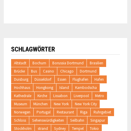
SCHLAGWÖRTER
Altstadt
Bochum
Borussia Dortmund
Brasilien
Brücke
Bus
Casino
Chicago
Dortmund
Duisburg
Düsseldorf
Essen
Flughafen
Hafen
Hochhaus
Hongkong
Island
Kambodscha
Kathedrale
Kirche
Lissabon
Liverpool
Metro
Museum
München
New York
New York City
Norwegen
Portugal
Restaurant
Riga
Ruhrgebiet
Schloss
Sehenswürdigkeiten
Seilbahn
Singapur
Stockholm
strand
Sydney
Tempel
Tokio