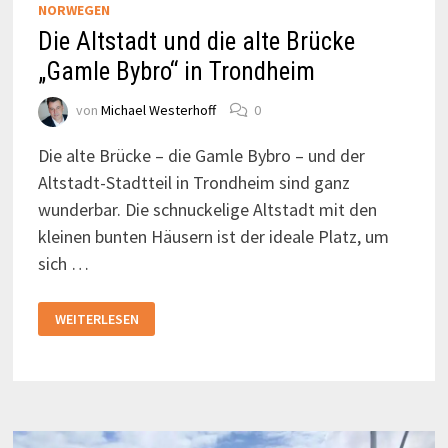
NORWEGEN
Die Altstadt und die alte Brücke
„Gamle Bybro“ in Trondheim
von
Michael Westerhoff
0
Die alte Brücke – die Gamle Bybro – und der
Altstadt-Stadtteil in Trondheim sind ganz
wunderbar. Die schnuckelige Altstadt mit den
kleinen bunten Häusern ist der ideale Platz, um
sich …
DIE
WEITERLESEN
ALTSTADT
UND
DIE
ALTE
BRÜCKE
„GAMLE
BYBRO“
IN
TRONDHEIM