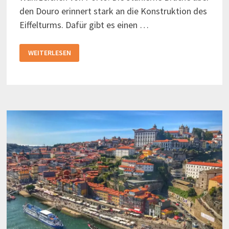
den Douro erinnert stark an die Konstruktion des
Eiffelturms. Dafür gibt es einen …
DIE
WEITERLESEN
BRÜCKE
LUIZ
I.
IN
PORTO