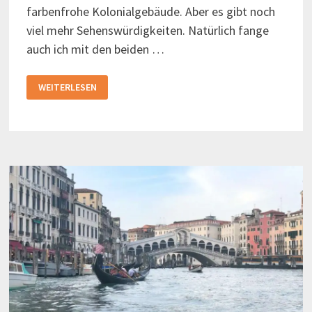
farbenfrohe Kolonialgebäude. Aber es gibt noch
viel mehr Sehenswürdigkeiten. Natürlich fange
auch ich mit den beiden …
10
WEITERLESEN
DINGE,
DIE
SIE
IN
WILLEMSTAD
UNTERNEHMEN
KÖNNEN