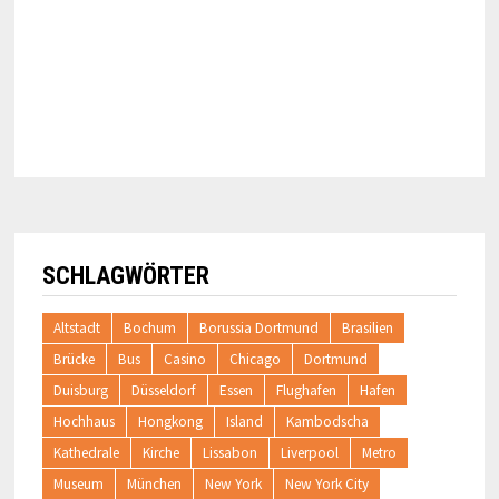
SCHLAGWÖRTER
Altstadt
Bochum
Borussia Dortmund
Brasilien
Brücke
Bus
Casino
Chicago
Dortmund
Duisburg
Düsseldorf
Essen
Flughafen
Hafen
Hochhaus
Hongkong
Island
Kambodscha
Kathedrale
Kirche
Lissabon
Liverpool
Metro
Museum
München
New York
New York City