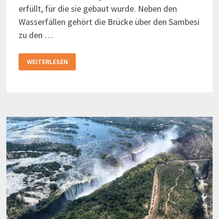
erfüllt, für die sie gebaut wurde. Neben den
Wasserfällen gehört die Brücke über den Sambesi
zu den …
DIE
WEITERLESEN
SAMBESI-
BRÜCKE
IN
VICTORIA
FALLS