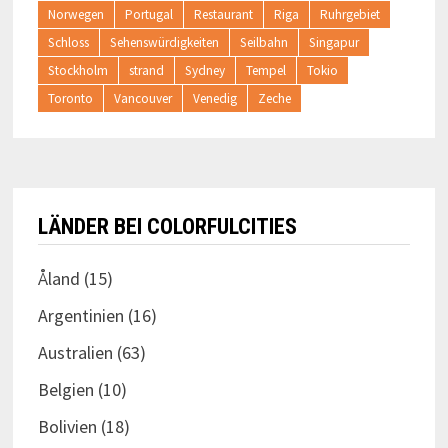
Norwegen
Portugal
Restaurant
Riga
Ruhrgebiet
Schloss
Sehenswürdigkeiten
Seilbahn
Singapur
Stockholm
strand
Sydney
Tempel
Tokio
Toronto
Vancouver
Venedig
Zeche
LÄNDER BEI COLORFULCITIES
Åland
(15)
Argentinien
(16)
Australien
(63)
Belgien
(10)
Bolivien
(18)