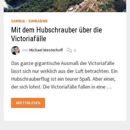
SAMBIA
/
SIMBABWE
Mit dem Hubschrauber über die
Victoriafälle
von
Michael Westerhoff
0
Das ganze gigantische Ausmaß der Victoriafälle
lässt sich nur wirklich aus der Luft betrachten. Ein
Hubschrauberflug ist ein teurer Spaß. Aber einer,
der sich lohnt. Die Victoriafälle fallen in eine …
MIT
WEITERLESEN
DEM
HUBSCHRAUBER
ÜBER
DIE
VICTORIAFÄLLE