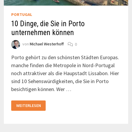
PORTUGAL
10 Dinge, die Sie in Porto
unternehmen können
von
Michael Westerhoff
0
Porto gehört zu den schönsten Städten Europas.
manche finden die Metropole in Nord-Portugal
noch attraktiver als die Haupstadt Lissabon. Hier
sind 10 Sehenswürdigkeiten, die Sie in Porto
besichtigen können. Wer …
10
WEITERLESEN
DINGE,
DIE
SIE
IN
PORTO
UNTERNEHMEN
KÖNNEN