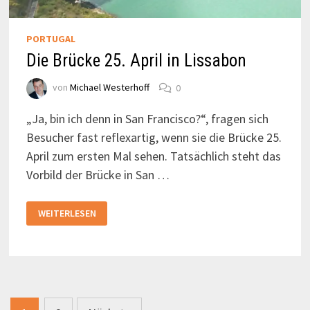
PORTUGAL
Die Brücke 25. April in Lissabon
von
Michael Westerhoff
0
„Ja, bin ich denn in San Francisco?“, fragen sich
Besucher fast reflexartig, wenn sie die Brücke 25.
April zum ersten Mal sehen. Tatsächlich steht das
Vorbild der Brücke in San …
DIE
WEITERLESEN
BRÜCKE
25.
APRIL
IN
LISSABON