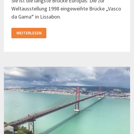
Sie ist die längste Brücke Europas: Die zur
Weltausstellung 1998 eingeweihte Brücke „Vasco
da Gama“ in Lissabon.
VASCO
WEITERLESEN
DA
GAMA
–
DIE
LÄNGSTE
BRÜCKE
EUROPAS