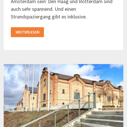
Amsterdam sein: Den Haag und Rotterdam sind
auch sehr spannend. Und einen
Strandspaziergang gibt es inklusive.
STÄDTEREISE
WEITERLESEN
NACH
ROTTERDAM
UND
DEN
HAAG