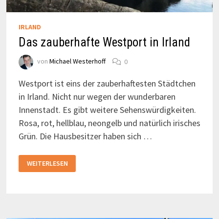
IRLAND
Das zauberhafte Westport in Irland
von
Michael Westerhoff
0
Westport ist eins der zauberhaftesten Städtchen
in Irland. Nicht nur wegen der wunderbaren
Innenstadt. Es gibt weitere Sehenswürdigkeiten.
Rosa, rot, hellblau, neongelb und natürlich irisches
Grün. Die Hausbesitzer haben sich …
DAS
WEITERLESEN
ZAUBERHAFTE
WESTPORT
IN
IRLAND