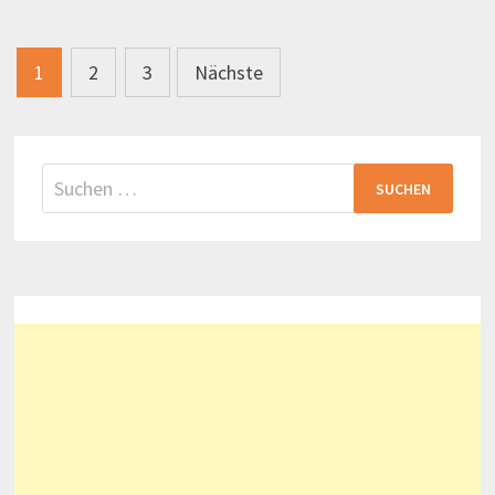
Seitennummerierung
1
2
3
Nächste
der
Beiträge
Suchen
nach: