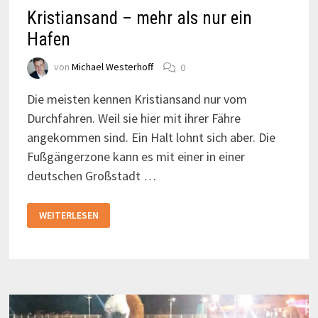
Kristiansand – mehr als nur ein
Hafen
von
Michael Westerhoff
0
Die meisten kennen Kristiansand nur vom
Durchfahren. Weil sie hier mit ihrer Fähre
angekommen sind. Ein Halt lohnt sich aber. Die
Fußgängerzone kann es mit einer in einer
deutschen Großstadt …
KRISTIANSAND
WEITERLESEN
–
MEHR
ALS
NUR
EIN
HAFEN