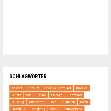
SCHLAGWÖRTER
Altstadt
Bochum
Borussia Dortmund
Brasilien
Brücke
Bus
Casino
Chicago
Dortmund
Duisburg
Düsseldorf
Essen
Flughafen
Hafen
Hochhaus
Hongkong
Island
Kambodscha