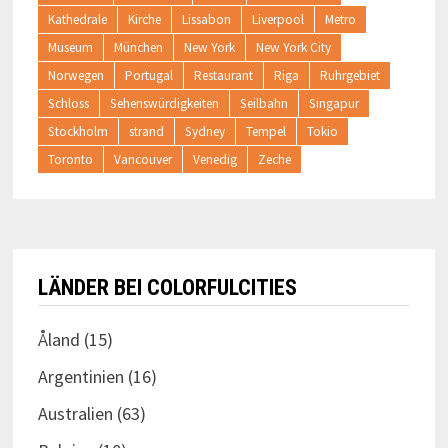
Kathedrale
Kirche
Lissabon
Liverpool
Metro
Museum
München
New York
New York City
Norwegen
Portugal
Restaurant
Riga
Ruhrgebiet
Schloss
Sehenswürdigkeiten
Seilbahn
Singapur
Stockholm
strand
Sydney
Tempel
Tokio
Toronto
Vancouver
Venedig
Zeche
LÄNDER BEI COLORFULCITIES
Åland
(15)
Argentinien
(16)
Australien
(63)