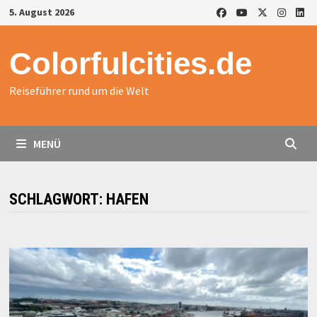
Zurück
5. August 2026
zum
Inhalt
Colorfulcities.de
Reiseführer rund um die Welt
MENÜ
SCHLAGWORT:
HAFEN