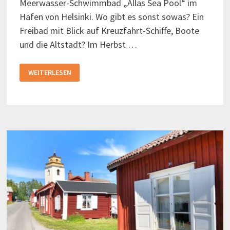
Meerwasser-Schwimmbad „Allas Sea Pool“ im
Hafen von Helsinki. Wo gibt es sonst sowas? Ein
Freibad mit Blick auf Kreuzfahrt-Schiffe, Boote
und die Altstadt? Im Herbst …
SCHWIMMBAD
WEITERLESEN
IM
HAFEN
VON
HELSINKI