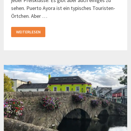
jeder Preisklasse. Es gibt aber auch einiges zu
sehen. Puerto Ayora ist ein typisches Touristen-
Örtchen. Aber …
PUERTO
WEITERLESEN
AYORA
AUF
DEN
GALAPAGOS-
INSELN