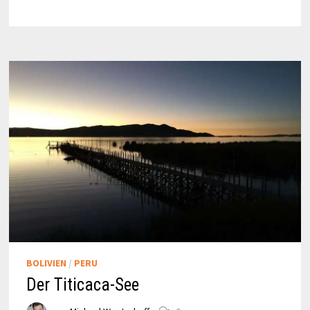
WEGE
ZUR
ARBEIT
BOLIVIEN
/
PERU
Der Titicaca-See