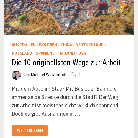
AUSTRALIEN
/
BOLIVIEN
/
CHINA
/
DEUTSCHLAND
/
RUSSLAND
/
SPANIEN
/
THAILAND
/
USA
Die 10 originellsten Wege zur Arbeit
von
Michael Westerhoff
0
Mit dem Auto im Stau? Mit Bus oder Bahn die
immer selbe Strecke durch die Stadt? Der Weg
zur Arbeit ist meistens nicht wirklich spannend.
Doch es gibt Ausnahmen in …
DIE
WEITERLESEN
10
ORIGINELLSTEN