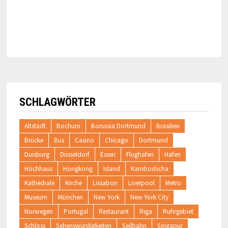
SCHLAGWÖRTER
Altstadt
Bochum
Borussia Dortmund
Brasilien
Brücke
Bus
Casino
Chicago
Dortmund
Duisburg
Düsseldorf
Essen
Flughafen
Hafen
Hochhaus
Hongkong
Island
Kambodscha
Kathedrale
Kirche
Lissabon
Liverpool
Metro
Museum
München
New York
New York City
Norwegen
Portugal
Restaurant
Riga
Ruhrgebiet
Schloss
Sehenswürdigkeiten
Seilbahn
Singapur