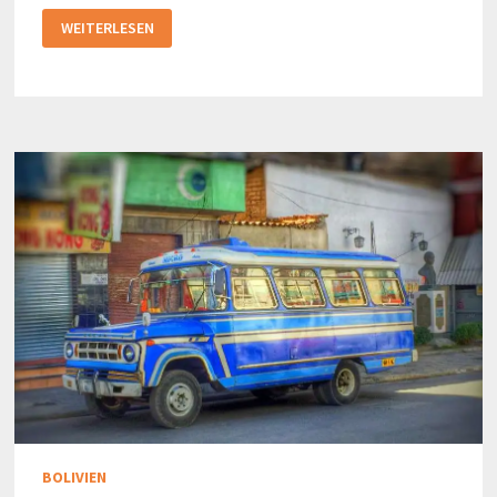
DIE
WEITERLESEN
UNBEKANNTE
FLUGGESELLSCHAFT:
BOA
BOLIVIEN