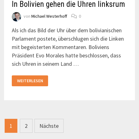
In Bolivien gehen die Uhren linksrum
von
Michael Westerhoff
0
Als ich das Bild der Uhr über dem bolivianischen
Parlament postete, überschlugen sich die Linken
mit begeisterten Kommentaren. Boliviens
Präsident Evo Morales hatte beschlossen, dass
sich Uhren in seinem Land …
IN
WEITERLESEN
BOLIVIEN
GEHEN
DIE
UHREN
LINKSRUM
Seitennummerierung
1
2
Nächste
der