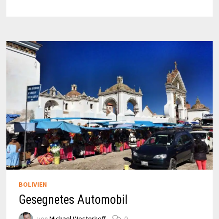
PAPST
FRANZISKUS
IN
LA
PAZ
BOLIVIEN
Gesegnetes Automobil
von
Michael Westerhoff
0