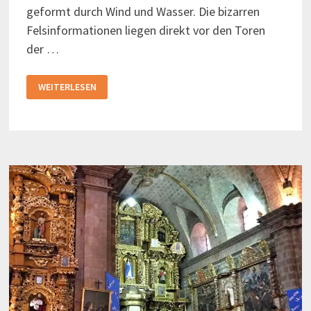
geformt durch Wind und Wasser. Die bizarren
Felsinformationen liegen direkt vor den Toren
der …
MONDLANDSCHAFT
WEITERLESEN
IN
LA
PAZ