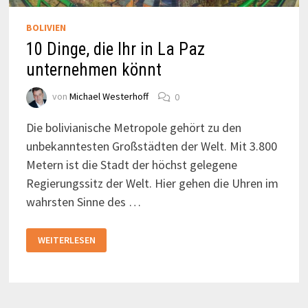
BOLIVIEN
10 Dinge, die Ihr in La Paz
unternehmen könnt
von
Michael Westerhoff
0
Die bolivianische Metropole gehört zu den
unbekanntesten Großstädten der Welt. Mit 3.800
Metern ist die Stadt der höchst gelegene
Regierungssitz der Welt. Hier gehen die Uhren im
wahrsten Sinne des …
10
WEITERLESEN
DINGE,
DIE
IHR
IN
LA
PAZ
UNTERNEHMEN