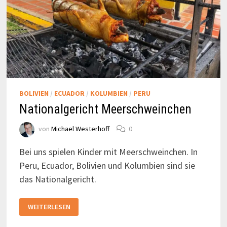
BOLIVIEN
/
ECUADOR
/
KOLUMBIEN
/
PERU
Nationalgericht Meerschweinchen
von
Michael Westerhoff
0
Bei uns spielen Kinder mit Meerschweinchen. In
Peru, Ecuador, Bolivien und Kolumbien sind sie
das Nationalgericht.
NATIONALGERICHT
WEITERLESEN
MEERSCHWEINCHEN