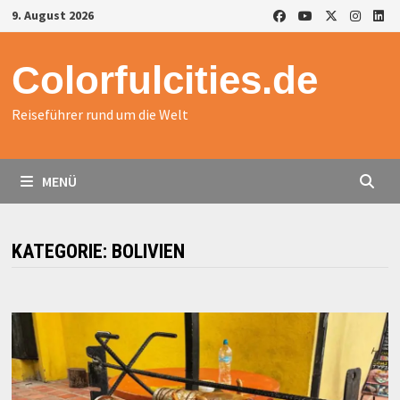
Zurück
9. August 2026
zum
Inhalt
Colorfulcities.de
Reiseführer rund um die Welt
MENÜ
KATEGORIE:
BOLIVIEN