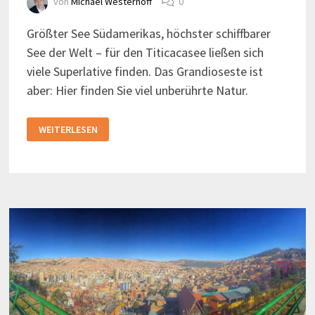
von
Michael Westerhoff
0
Größter See Südamerikas, höchster schiffbarer
See der Welt – für den Titicacasee ließen sich
viele Superlative finden. Das Grandioseste ist
aber: Hier finden Sie viel unberührte Natur.
DER
WEITERLESEN
TITICACA-
SEE