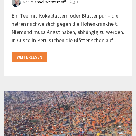
von
Michael Westerhoff
0
Ein Tee mit Kokablättern oder Blätter pur – die
helfen nachweislich gegen die Höhenkrankheit.
Niemand muss Angst haben, abhängig zu werden.
In Cusco in Peru stehen die Blätter schon auf …
KOKA-
WEITERLESEN
TEE
UND
KOKABLÄTTER
IN
SÜDAMERIKA