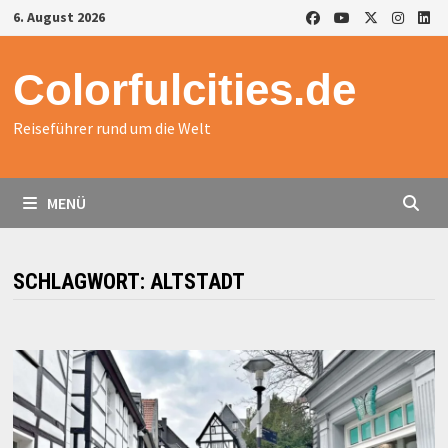
Zurück
6. August 2026
zum
Inhalt
Colorfulcities.de
Reiseführer rund um die Welt
MENÜ
SCHLAGWORT:
ALTSTADT