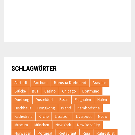
SCHLAGWÖRTER
Altstadt
Bochum
Borussia Dortmund
Brasilien
Brücke
Bus
Casino
Chicago
Dortmund
Duisburg
Düsseldorf
Essen
Flughafen
Hafen
Hochhaus
Hongkong
Island
Kambodscha
Kathedrale
Kirche
Lissabon
Liverpool
Metro
Museum
München
New York
New York City
Norwegen
Portugal
Restaurant
Riga
Ruhrgebiet