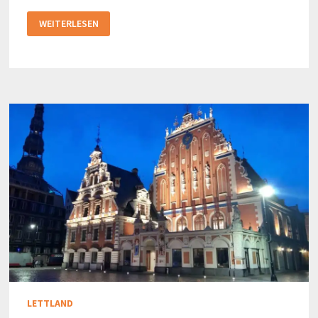
DIE
WEITERLESEN
ALTSTADT
IN
SHANGHAI
LETTLAND