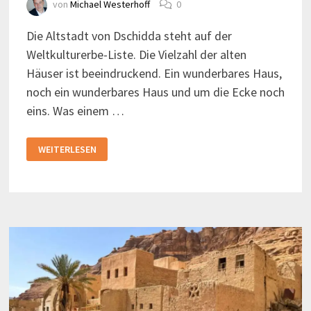
von
Michael Westerhoff
0
Die Altstadt von Dschidda steht auf der
Weltkulturerbe-Liste. Die Vielzahl der alten
Häuser ist beeindruckend. Ein wunderbares Haus,
noch ein wunderbares Haus und um die Ecke noch
eins. Was einem …
DIE
WEITERLESEN
ALTSTADT
VON
DSCHIDDA