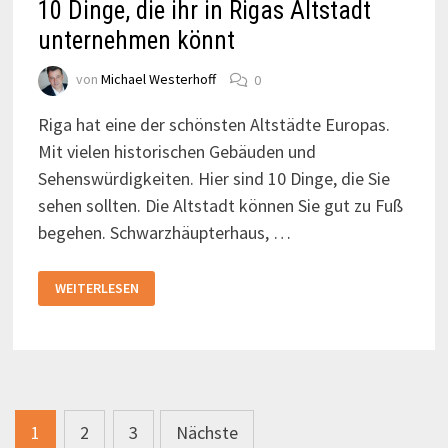
10 Dinge, die ihr in Rigas Altstadt
unternehmen könnt
von
Michael Westerhoff
0
Riga hat eine der schönsten Altstädte Europas.
Mit vielen historischen Gebäuden und
Sehenswürdigkeiten. Hier sind 10 Dinge, die Sie
sehen sollten. Die Altstadt können Sie gut zu Fuß
begehen. Schwarzhäupterhaus, …
10
WEITERLESEN
DINGE,
DIE
IHR
IN
RIGAS
ALTSTADT
UNTERNEHMEN
KÖNNT
Seitennummerierung
1
2
3
Nächste