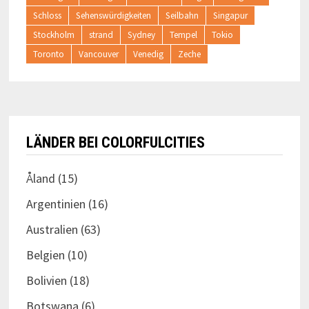
Schloss
Sehenswürdigkeiten
Seilbahn
Singapur
Stockholm
strand
Sydney
Tempel
Tokio
Toronto
Vancouver
Venedig
Zeche
LÄNDER BEI COLORFULCITIES
Åland
(15)
Argentinien
(16)
Australien
(63)
Belgien
(10)
Bolivien
(18)
Botswana
(6)