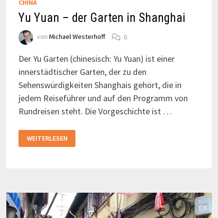
CHINA
Yu Yuan – der Garten in Shanghai
von
Michael Westerhoff
0
Der Yu Garten (chinesisch: Yu Yuan) ist einer
innerstädtischer Garten, der zu den
Sehenswürdigkeiten Shanghais gehört, die in
jedem Reiseführer und auf den Programm von
Rundreisen steht. Die Vorgeschichte ist …
YU
WEITERLESEN
YUAN
–
DER
GARTEN
IN
SHANGHAI