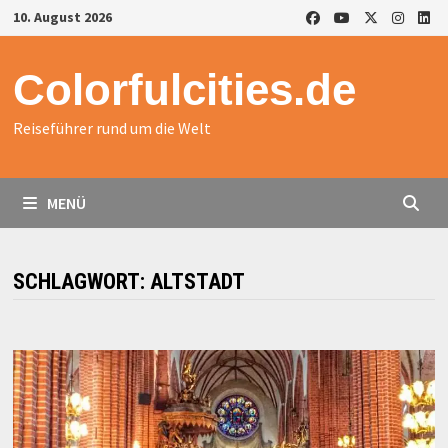
Zurück
10. August 2026
zum
Inhalt
Colorfulcities.de
Reiseführer rund um die Welt
MENÜ
SCHLAGWORT:
ALTSTADT