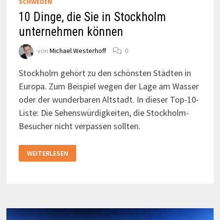
SCHWEDEN
10 Dinge, die Sie in Stockholm
unternehmen können
von
Michael Westerhoff
0
Stockholm gehört zu den schönsten Städten in
Europa. Zum Beispiel wegen der Lage am Wasser
oder der wunderbaren Altstadt. In dieser Top-10-
Liste: Die Sehenswürdigkeiten, die Stockholm-
Besucher nicht verpassen sollten.
10
WEITERLESEN
DINGE,
DIE
SIE
IN
STOCKHOLM
UNTERNEHMEN
KÖNNEN