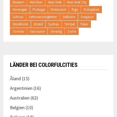
Museum
München
New York
New York City
Norwegen
Portugal
Restaurant
Riga
Ruhrgebiet
Schloss
Sehenswürdigkeiten
Seilbahn
Singapur
Stockholm
strand
Sydney
Tempel
Tokio
Toronto
Vancouver
Venedig
Zeche
LÄNDER BEI COLORFULCITIES
Åland
(15)
Argentinien
(16)
Australien
(63)
Belgien
(10)