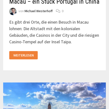
Macau – ein Stück Portugal in China
von
Michael Westerhoff
0
Es gibt drei Orte, die einen Besuch in Macau
lohnen: Die Altstadt mit den kolonialen
Gebäuden, die Casinos in der City und die riesigen
Casino-Tempel auf der Insel Taipa.
MACAU
WEITERLESEN
–
EIN
STÜCK
PORTUGAL
IN
CHINA