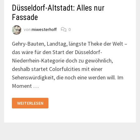
Düsseldorf-Altstadt: Alles nur
Fassade
von
miwesterhoff
0
Gehry-Bauten, Landtag, längste Theke der Welt –
das wäre für den Start der Düsseldorf-
Niederrhein-Kategorie doch zu gewöhnlich,
deshalb startet Colorfulcities mit einer
Sehenswürdigkeit, die noch eine werden will. Im
Moment …
DÜSSELDORF-
WEITERLESEN
ALTSTADT:
ALLES
NUR
FASSADE