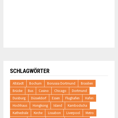
SCHLAGWÖRTER
Altstadt
Bochum
Borussia Dortmund
Brasilien
Brücke
Bus
Casino
Chicago
Dortmund
Duisburg
Düsseldorf
Essen
Flughafen
Hafen
Hochhaus
Hongkong
Island
Kambodscha
Kathedrale
Kirche
Lissabon
Liverpool
Metro