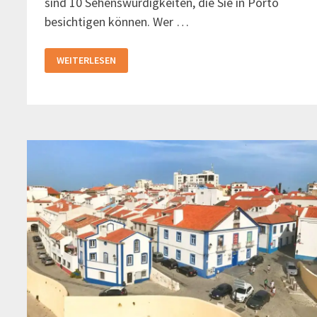
sind 10 Sehenswürdigkeiten, die Sie in Porto
besichtigen können. Wer …
10
WEITERLESEN
DINGE,
DIE
SIE
IN
PORTO
UNTERNEHMEN
KÖNNEN