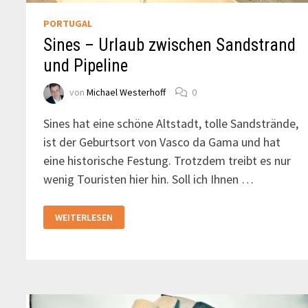
PORTUGAL
Sines – Urlaub zwischen Sandstrand
und Pipeline
von
Michael Westerhoff
0
Sines hat eine schöne Altstadt, tolle Sandstrände,
ist der Geburtsort von Vasco da Gama und hat
eine historische Festung. Trotzdem treibt es nur
wenig Touristen hier hin. Soll ich Ihnen …
SINES
WEITERLESEN
–
URLAUB
ZWISCHEN
SANDSTRAND
UND
PIPELINE