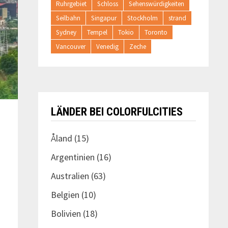
Ruhrgebiet
Schloss
Sehenswürdigkeiten
Seilbahn
Singapur
Stockholm
strand
Sydney
Tempel
Tokio
Toronto
Vancouver
Venedig
Zeche
LÄNDER BEI COLORFULCITIES
Åland
(15)
Argentinien
(16)
Australien
(63)
Belgien
(10)
Bolivien
(18)