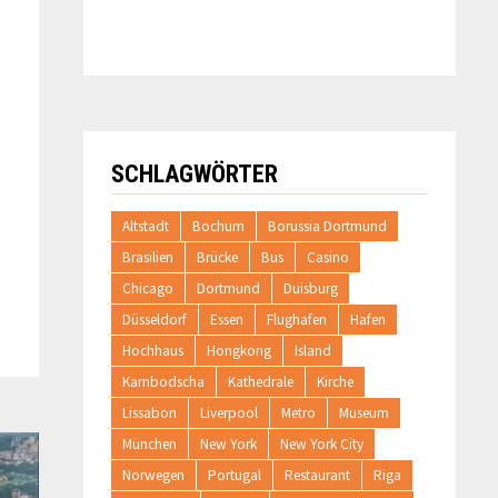
SCHLAGWÖRTER
Altstadt
Bochum
Borussia Dortmund
Brasilien
Brücke
Bus
Casino
Chicago
Dortmund
Duisburg
Düsseldorf
Essen
Flughafen
Hafen
Hochhaus
Hongkong
Island
Kambodscha
Kathedrale
Kirche
Lissabon
Liverpool
Metro
Museum
München
New York
New York City
Norwegen
Portugal
Restaurant
Riga