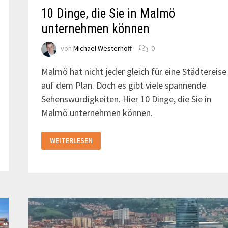
10 Dinge, die Sie in Malmö
unternehmen können
von
Michael Westerhoff
0
Malmö hat nicht jeder gleich für eine Städtereise
auf dem Plan. Doch es gibt viele spannende
Sehenswürdigkeiten. Hier 10 Dinge, die Sie in
Malmö unternehmen können.
10
WEITERLESEN
DINGE,
DIE
SIE
IN
MALMÖ
UNTERNEHMEN
KÖNNEN