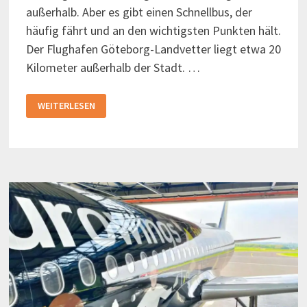
außerhalb. Aber es gibt einen Schnellbus, der
häufig fährt und an den wichtigsten Punkten hält.
Der Flughafen Göteborg-Landvetter liegt etwa 20
Kilometer außerhalb der Stadt. …
VOM
WEITERLESEN
FLUGHAFEN
GÖTEBORG-
LANDVETTER
IN
DIE
STADT