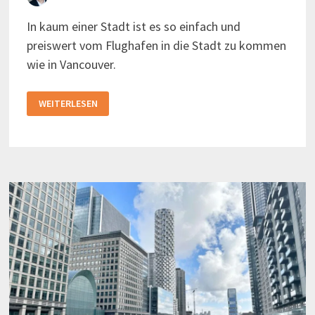
In kaum einer Stadt ist es so einfach und
preiswert vom Flughafen in die Stadt zu kommen
wie in Vancouver.
VOM
WEITERLESEN
FLUGHAFEN
IN
VANCOUVER
IN
DIE
STADT