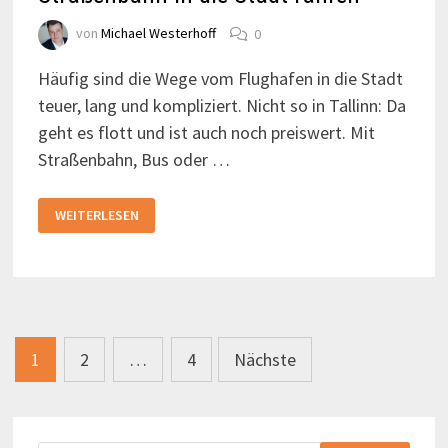
von
Michael Westerhoff
0
Häufig sind die Wege vom Flughafen in die Stadt
teuer, lang und kompliziert. Nicht so in Tallinn: Da
geht es flott und ist auch noch preiswert. Mit
Straßenbahn, Bus oder …
VOM
WEITERLESEN
FLUGHAFEN
TALLINN
MIT
BUS
UND
STRASSENBAHN I
N D
IE S
TADT F
Seitennummerierung
AHREN
1
2
…
4
Nächste
der
Beiträge