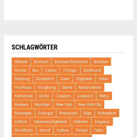
SCHLAGWÖRTER
Altstadt
Bochum
Borussia Dortmund
Brasilien
Brücke
Bus
Casino
Chicago
Dortmund
Duisburg
Düsseldorf
Essen
Flughafen
Hafen
Hochhaus
Hongkong
Island
Kambodscha
Kathedrale
Kirche
Lissabon
Liverpool
Metro
Museum
München
New York
New York City
Norwegen
Portugal
Restaurant
Riga
Ruhrgebiet
Schloss
Sehenswürdigkeiten
Seilbahn
Singapur
Stockholm
strand
Sydney
Tempel
Tokio