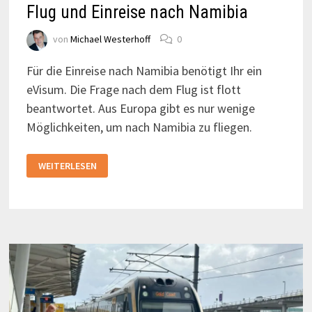
Flug und Einreise nach Namibia
von
Michael Westerhoff
0
Für die Einreise nach Namibia benötigt Ihr ein
eVisum. Die Frage nach dem Flug ist flott
beantwortet. Aus Europa gibt es nur wenige
Möglichkeiten, um nach Namibia zu fliegen.
FLUG
WEITERLESEN
UND
EINREISE
NACH
NAMIBIA