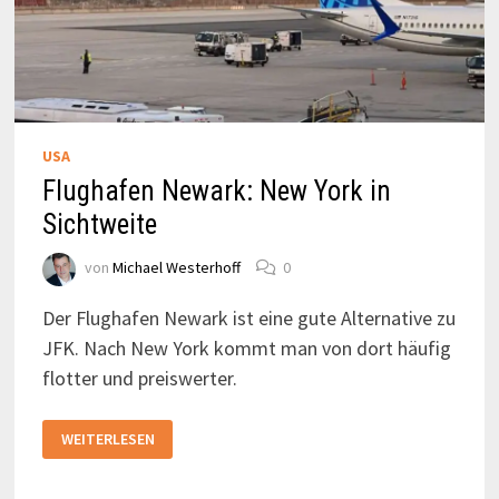
USA
Flughafen Newark: New York in
Sichtweite
von
Michael Westerhoff
0
Der Flughafen Newark ist eine gute Alternative zu
JFK. Nach New York kommt man von dort häufig
flotter und preiswerter.
FLUGHAFEN
WEITERLESEN
NEWARK:
NEW
YORK
IN