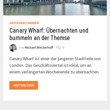
GROSSBRITANNIEN
Canary Wharf: Übernachten und
bummeln an der Themse
von
Michael Westerhoff
0
Canary Wharf ist einer der jüngeren Stadtteile von
London. Das Geschäftsviertel ist ideal, um an
einem verlängerten Wochenende zu übernachten.
CANARY
WEITERLESEN
WHARF:
ÜBERNACHTEN
UND
BUMMELN
AN
DER
THEMSE