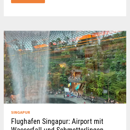
BRISBANE
MIT
DEM
AIRTRAIN
IN
DIE
STADT
UND
AN
DIE
GOLD
COAST
SINGAPUR
Flughafen Singapur: Airport mit