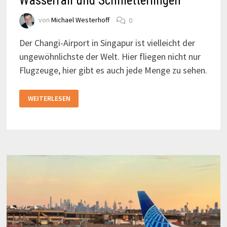
Wasserfall und Schmetterlingen
von
Michael Westerhoff
0
Der Changi-Airport in Singapur ist vielleicht der
ungewöhnlichste der Welt. Hier fliegen nicht nur
Flugzeuge, hier gibt es auch jede Menge zu sehen.
FLUGHAFEN
WEITERLESEN
SINGAPUR:
AIRPORT
MIT
WASSERFALL
UND
SCHMETTERLINGEN