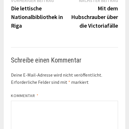
Beitragsnavigation
VORHERIGER BEITRAG
NÄCHSTER BEITRAG
Beitrag:
Beitr
Die lettische
Mit dem
Nationalbibliothek in
Hubschrauber über
Riga
die Victoriafälle
Schreibe einen Kommentar
Deine E-Mail-Adresse wird nicht veröffentlicht.
Erforderliche Felder sind mit
*
markiert
KOMMENTAR
*