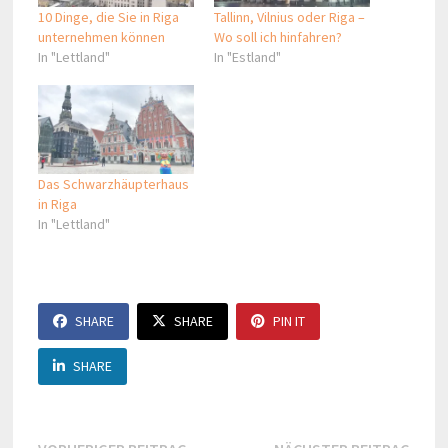
10 Dinge, die Sie in Riga
Tallinn, Vilnius oder Riga –
unternehmen können
Wo soll ich hinfahren?
In "Lettland"
In "Estland"
Das Schwarzhäupterhaus
in Riga
In "Lettland"
SHARE
SHARE
PIN IT
SHARE
Vorheriger
Näch