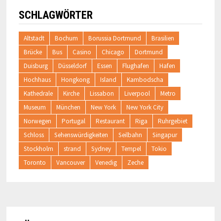
SCHLAGWÖRTER
Altstadt
Bochum
Borussia Dortmund
Brasilien
Brücke
Bus
Casino
Chicago
Dortmund
Duisburg
Düsseldorf
Essen
Flughafen
Hafen
Hochhaus
Hongkong
Island
Kambodscha
Kathedrale
Kirche
Lissabon
Liverpool
Metro
Museum
München
New York
New York City
Norwegen
Portugal
Restaurant
Riga
Ruhrgebiet
Schloss
Sehenswürdigkeiten
Seilbahn
Singapur
Stockholm
strand
Sydney
Tempel
Tokio
Toronto
Vancouver
Venedig
Zeche