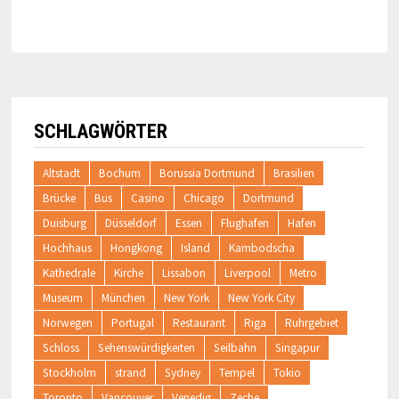
SCHLAGWÖRTER
Altstadt
Bochum
Borussia Dortmund
Brasilien
Brücke
Bus
Casino
Chicago
Dortmund
Duisburg
Düsseldorf
Essen
Flughafen
Hafen
Hochhaus
Hongkong
Island
Kambodscha
Kathedrale
Kirche
Lissabon
Liverpool
Metro
Museum
München
New York
New York City
Norwegen
Portugal
Restaurant
Riga
Ruhrgebiet
Schloss
Sehenswürdigkeiten
Seilbahn
Singapur
Stockholm
strand
Sydney
Tempel
Tokio
Toronto
Vancouver
Venedig
Zeche