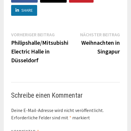
SHARE
Beitragsnavigation
Vorheriger
Näch
VORHERIGER BEITRAG
NÄCHSTER BEITRAG
Beitrag:
Beitr
Philipshalle/Mitsubishi
Weihnachten in
Electric Halle in
Singapur
Düsseldorf
Schreibe einen Kommentar
Deine E-Mail-Adresse wird nicht veröffentlicht.
Erforderliche Felder sind mit
*
markiert