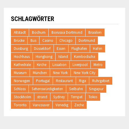
SCHLAGWÖRTER
Altstadt
Bochum
Borussia Dortmund
Brasilien
Brücke
Bus
Casino
Chicago
Dortmund
Duisburg
Düsseldorf
Essen
Flughafen
Hafen
Hochhaus
Hongkong
Island
Kambodscha
Kathedrale
Kirche
Lissabon
Liverpool
Metro
Museum
München
New York
New York City
Norwegen
Portugal
Restaurant
Riga
Ruhrgebiet
Schloss
Sehenswürdigkeiten
Seilbahn
Singapur
Stockholm
strand
Sydney
Tempel
Tokio
Toronto
Vancouver
Venedig
Zeche