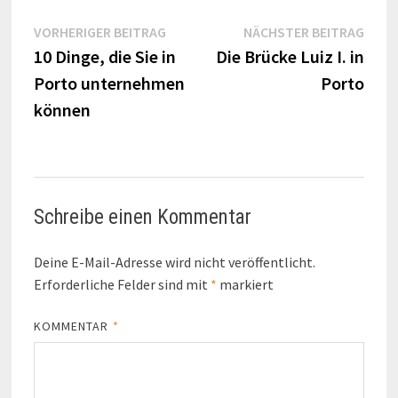
Beitragsnavigation
Vorheriger
Näch
VORHERIGER BEITRAG
NÄCHSTER BEITRAG
Beitrag:
Beitr
10 Dinge, die Sie in
Die Brücke Luiz I. in
Porto unternehmen
Porto
können
Schreibe einen Kommentar
Deine E-Mail-Adresse wird nicht veröffentlicht.
Erforderliche Felder sind mit
*
markiert
KOMMENTAR
*