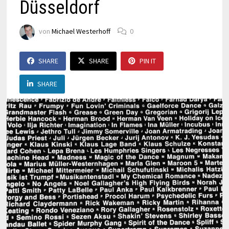
Düsseldorf
von
Michael Westerhoff
0
SHARE
SHARE
PIN IT
SHARE