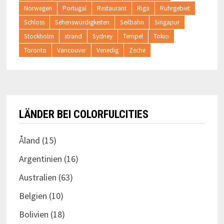
Norwegen
Portugal
Restaurant
Riga
Ruhrgebiet
Schloss
Sehenswürdigkeiten
Seilbahn
Singapur
Stockholm
strand
Sydney
Tempel
Tokio
Toronto
Vancouver
Venedig
Zeche
LÄNDER BEI COLORFULCITIES
Åland
(15)
Argentinien
(16)
Australien
(63)
Belgien
(10)
Bolivien
(18)