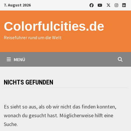
Zurück
7. August 2026
zum
Inhalt
Colorfulcities.de
Reiseführer rund um die Welt
MENÜ
NICHTS GEFUNDEN
Es sieht so aus, als ob wir nicht das finden konnten,
wonach du gesucht hast. Möglicherweise hilft eine
Suche.