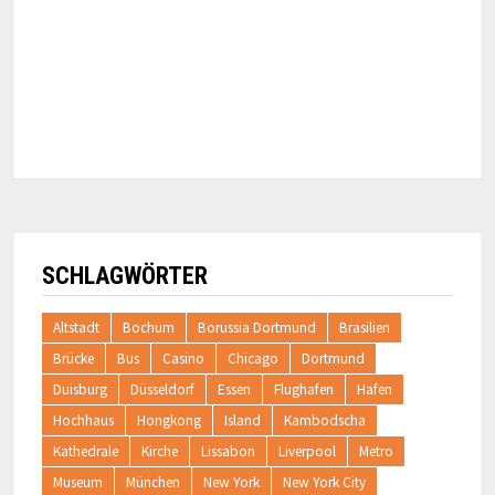
SCHLAGWÖRTER
Altstadt
Bochum
Borussia Dortmund
Brasilien
Brücke
Bus
Casino
Chicago
Dortmund
Duisburg
Düsseldorf
Essen
Flughafen
Hafen
Hochhaus
Hongkong
Island
Kambodscha
Kathedrale
Kirche
Lissabon
Liverpool
Metro
Museum
München
New York
New York City