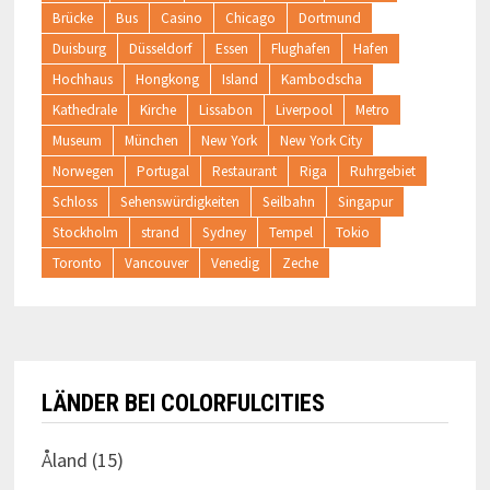
Brücke
Bus
Casino
Chicago
Dortmund
Duisburg
Düsseldorf
Essen
Flughafen
Hafen
Hochhaus
Hongkong
Island
Kambodscha
Kathedrale
Kirche
Lissabon
Liverpool
Metro
Museum
München
New York
New York City
Norwegen
Portugal
Restaurant
Riga
Ruhrgebiet
Schloss
Sehenswürdigkeiten
Seilbahn
Singapur
Stockholm
strand
Sydney
Tempel
Tokio
Toronto
Vancouver
Venedig
Zeche
LÄNDER BEI COLORFULCITIES
Åland
(15)