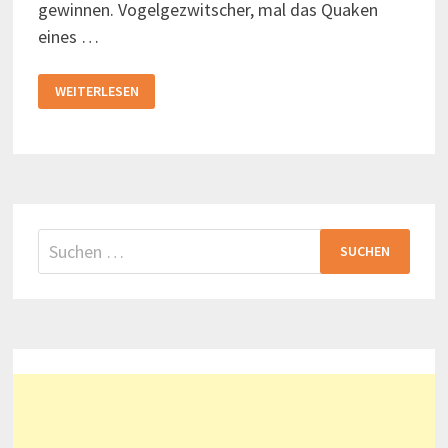
gewinnen. Vogelgezwitscher, mal das Quaken
eines …
BRANDRODUNG
WEITERLESEN
IM
REGENWALD
AM
AMAZONAS
Suchen
nach: