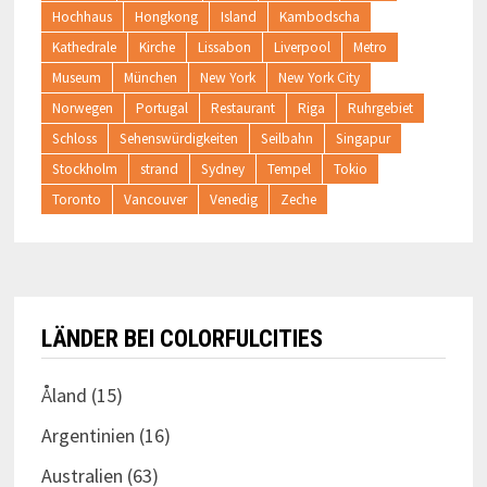
Hochhaus
Hongkong
Island
Kambodscha
Kathedrale
Kirche
Lissabon
Liverpool
Metro
Museum
München
New York
New York City
Norwegen
Portugal
Restaurant
Riga
Ruhrgebiet
Schloss
Sehenswürdigkeiten
Seilbahn
Singapur
Stockholm
strand
Sydney
Tempel
Tokio
Toronto
Vancouver
Venedig
Zeche
LÄNDER BEI COLORFULCITIES
Åland
(15)
Argentinien
(16)
Australien
(63)