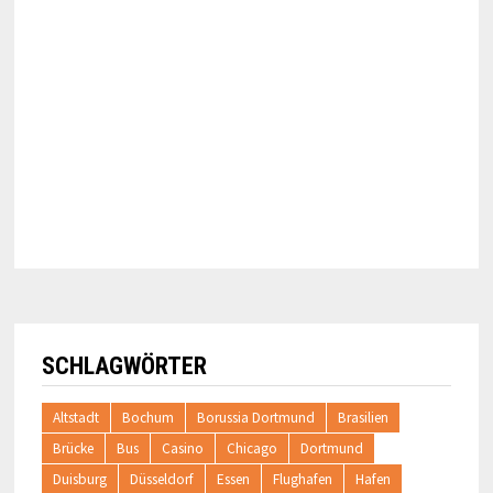
SCHLAGWÖRTER
Altstadt
Bochum
Borussia Dortmund
Brasilien
Brücke
Bus
Casino
Chicago
Dortmund
Duisburg
Düsseldorf
Essen
Flughafen
Hafen