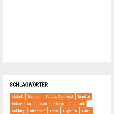
SCHLAGWÖRTER
Altstadt
Bochum
Borussia Dortmund
Brasilien
Brücke
Bus
Casino
Chicago
Dortmund
Duisburg
Düsseldorf
Essen
Flughafen
Hafen