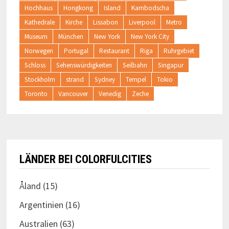
Hochhaus
Hongkong
Island
Kambodscha
Kathedrale
Kirche
Lissabon
Liverpool
Metro
Museum
München
New York
New York City
Norwegen
Portugal
Restaurant
Riga
Ruhrgebiet
Schloss
Sehenswürdigkeiten
Seilbahn
Singapur
Stockholm
strand
Sydney
Tempel
Tokio
Toronto
Vancouver
Venedig
Zeche
LÄNDER BEI COLORFULCITIES
Åland
(15)
Argentinien
(16)
Australien
(63)