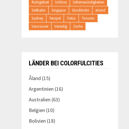
Ruhrgebiet
Schloss
Sehenswürdigkeiten
Seilbahn
Singapur
Stockholm
strand
Sydney
Tempel
Tokio
Toronto
Vancouver
Venedig
Zeche
LÄNDER BEI COLORFULCITIES
Åland
(15)
Argentinien
(16)
Australien
(63)
Belgien
(10)
Bolivien
(18)