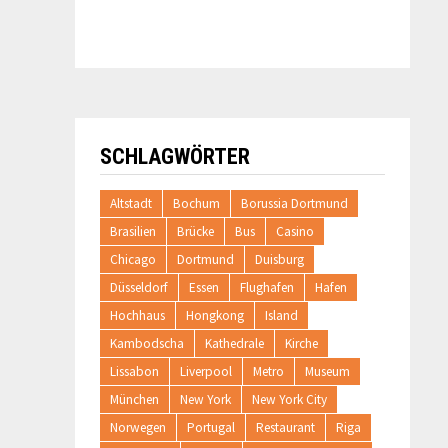
SCHLAGWÖRTER
Altstadt
Bochum
Borussia Dortmund
Brasilien
Brücke
Bus
Casino
Chicago
Dortmund
Duisburg
Düsseldorf
Essen
Flughafen
Hafen
Hochhaus
Hongkong
Island
Kambodscha
Kathedrale
Kirche
Lissabon
Liverpool
Metro
Museum
München
New York
New York City
Norwegen
Portugal
Restaurant
Riga