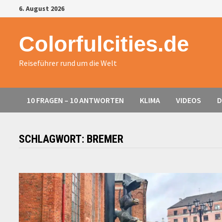
Zurück
6. August 2026
zum
Inhalt
Colorfulcities.de
Reiseführer rund um die Welt
10 FRAGEN – 10 ANTWORTEN
KLIMA
VIDEOS
D
SCHLAGWORT:
BREMER