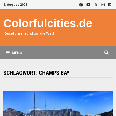
Zurück
9. August 2026
zum
Inhalt
Colorfulcities.de
Reiseführer rund um die Welt
MENÜ
SCHLAGWORT:
CHAMPS BAY