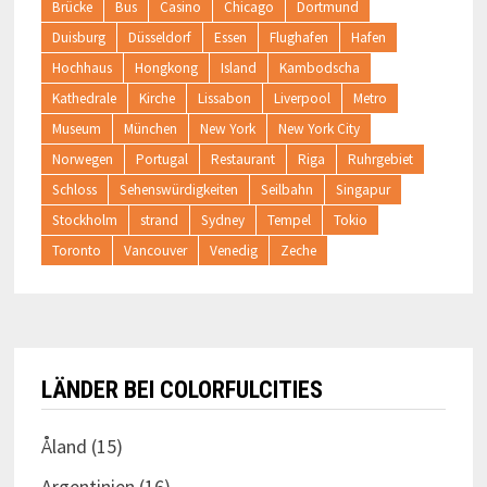
Brücke
Bus
Casino
Chicago
Dortmund
Duisburg
Düsseldorf
Essen
Flughafen
Hafen
Hochhaus
Hongkong
Island
Kambodscha
Kathedrale
Kirche
Lissabon
Liverpool
Metro
Museum
München
New York
New York City
Norwegen
Portugal
Restaurant
Riga
Ruhrgebiet
Schloss
Sehenswürdigkeiten
Seilbahn
Singapur
Stockholm
strand
Sydney
Tempel
Tokio
Toronto
Vancouver
Venedig
Zeche
LÄNDER BEI COLORFULCITIES
Åland
(15)
Argentinien
(16)