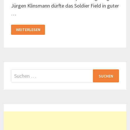
Jürgen Klinsmann dürfte das Soldier Field in guter
…
JÜRGEN
WEITERLESEN
KLINSMANN,
DIE
CHICAGO
BEARS
UND
DAS
SOLDIER
FIELD
Suchen
nach: