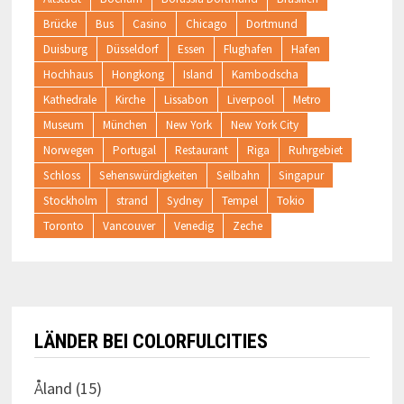
Brücke
Bus
Casino
Chicago
Dortmund
Duisburg
Düsseldorf
Essen
Flughafen
Hafen
Hochhaus
Hongkong
Island
Kambodscha
Kathedrale
Kirche
Lissabon
Liverpool
Metro
Museum
München
New York
New York City
Norwegen
Portugal
Restaurant
Riga
Ruhrgebiet
Schloss
Sehenswürdigkeiten
Seilbahn
Singapur
Stockholm
strand
Sydney
Tempel
Tokio
Toronto
Vancouver
Venedig
Zeche
LÄNDER BEI COLORFULCITIES
Åland
(15)