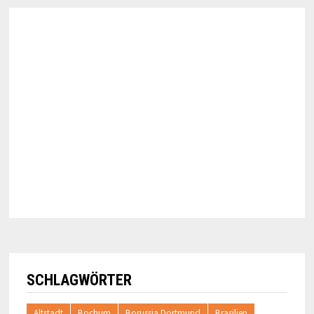
SCHLAGWÖRTER
Altstadt
Bochum
Borussia Dortmund
Brasilien