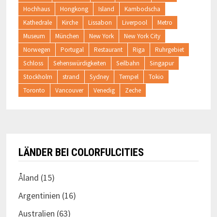
Hochhaus
Hongkong
Island
Kambodscha
Kathedrale
Kirche
Lissabon
Liverpool
Metro
Museum
München
New York
New York City
Norwegen
Portugal
Restaurant
Riga
Ruhrgebiet
Schloss
Sehenswürdigkeiten
Seilbahn
Singapur
Stockholm
strand
Sydney
Tempel
Tokio
Toronto
Vancouver
Venedig
Zeche
LÄNDER BEI COLORFULCITIES
Åland
(15)
Argentinien
(16)
Australien
(63)