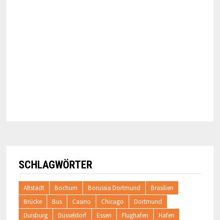
SCHLAGWÖRTER
Altstadt
Bochum
Borussia Dortmund
Brasilien
Brücke
Bus
Casino
Chicago
Dortmund
Duisburg
Düsseldorf
Essen
Flughafen
Hafen