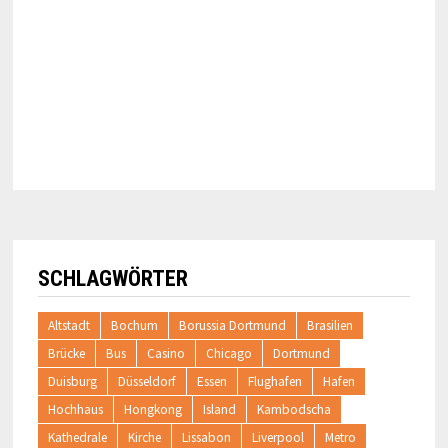
SCHLAGWÖRTER
Altstadt
Bochum
Borussia Dortmund
Brasilien
Brücke
Bus
Casino
Chicago
Dortmund
Duisburg
Düsseldorf
Essen
Flughafen
Hafen
Hochhaus
Hongkong
Island
Kambodscha
Kathedrale
Kirche
Lissabon
Liverpool
Metro