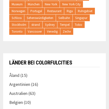
Museum
München
New York
New York City
Norwegen
Portugal
Restaurant
Riga
Ruhrgebiet
Schloss
Sehenswürdigkeiten
Seilbahn
Singapur
Stockholm
strand
Sydney
Tempel
Tokio
Toronto
Vancouver
Venedig
Zeche
LÄNDER BEI COLORFULCITIES
Åland
(15)
Argentinien
(16)
Australien
(63)
Belgien
(10)