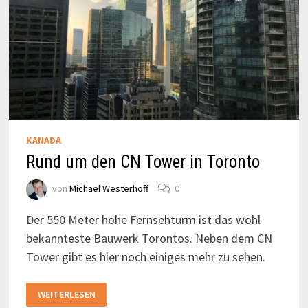
KANADA
Rund um den CN Tower in Toronto
von
Michael Westerhoff
0
Der 550 Meter hohe Fernsehturm ist das wohl
bekannteste Bauwerk Torontos. Neben dem CN
Tower gibt es hier noch einiges mehr zu sehen.
RUND
WEITERLESEN
UM
DEN