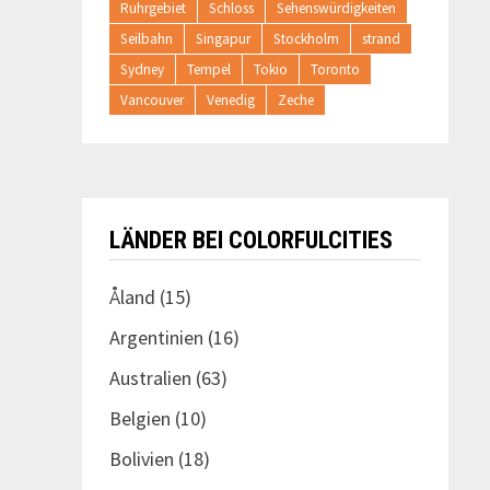
Ruhrgebiet
Schloss
Sehenswürdigkeiten
Seilbahn
Singapur
Stockholm
strand
Sydney
Tempel
Tokio
Toronto
Vancouver
Venedig
Zeche
LÄNDER BEI COLORFULCITIES
Åland
(15)
Argentinien
(16)
Australien
(63)
Belgien
(10)
Bolivien
(18)