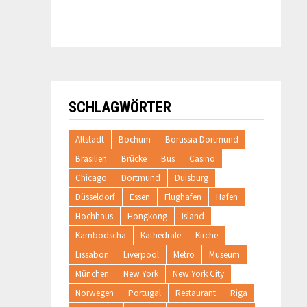
SCHLAGWÖRTER
Altstadt
Bochum
Borussia Dortmund
Brasilien
Brücke
Bus
Casino
Chicago
Dortmund
Duisburg
Düsseldorf
Essen
Flughafen
Hafen
Hochhaus
Hongkong
Island
Kambodscha
Kathedrale
Kirche
Lissabon
Liverpool
Metro
Museum
München
New York
New York City
Norwegen
Portugal
Restaurant
Riga