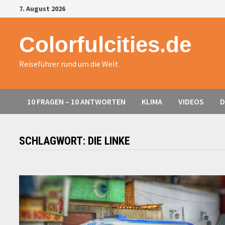
Zurück
7. August 2026
zum
Inhalt
Colorfulcities.de
Reiseführer rund um die Welt
10 FRAGEN – 10 ANTWORTEN
KLIMA
VIDEOS
D
SCHLAGWORT:
DIE LINKE