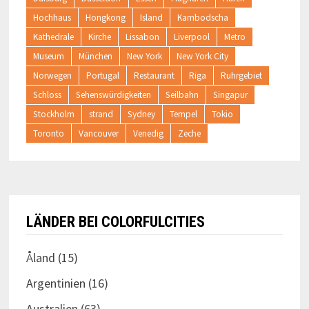
Hochhaus
Hongkong
Island
Kambodscha
Kathedrale
Kirche
Lissabon
Liverpool
Metro
Museum
München
New York
New York City
Norwegen
Portugal
Restaurant
Riga
Ruhrgebiet
Schloss
Sehenswürdigkeiten
Seilbahn
Singapur
Stockholm
strand
Sydney
Tempel
Tokio
Toronto
Vancouver
Venedig
Zeche
LÄNDER BEI COLORFULCITIES
Åland
(15)
Argentinien
(16)
Australien
(63)