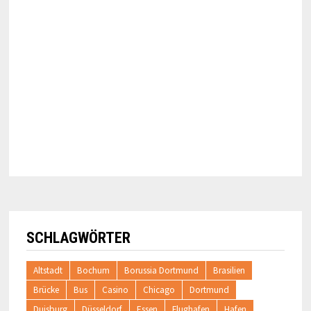
SCHLAGWÖRTER
Altstadt
Bochum
Borussia Dortmund
Brasilien
Brücke
Bus
Casino
Chicago
Dortmund
Duisburg
Düsseldorf
Essen
Flughafen
Hafen