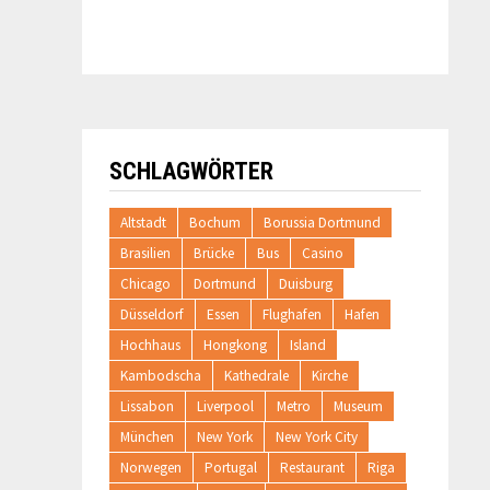
SCHLAGWÖRTER
Altstadt
Bochum
Borussia Dortmund
Brasilien
Brücke
Bus
Casino
Chicago
Dortmund
Duisburg
Düsseldorf
Essen
Flughafen
Hafen
Hochhaus
Hongkong
Island
Kambodscha
Kathedrale
Kirche
Lissabon
Liverpool
Metro
Museum
München
New York
New York City
Norwegen
Portugal
Restaurant
Riga