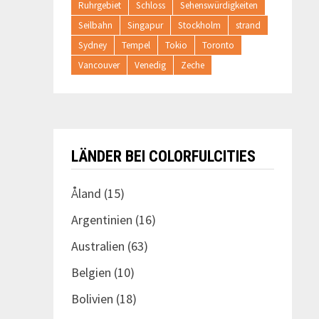
Ruhrgebiet
Schloss
Sehenswürdigkeiten
Seilbahn
Singapur
Stockholm
strand
Sydney
Tempel
Tokio
Toronto
Vancouver
Venedig
Zeche
LÄNDER BEI COLORFULCITIES
Åland
(15)
Argentinien
(16)
Australien
(63)
Belgien
(10)
Bolivien
(18)