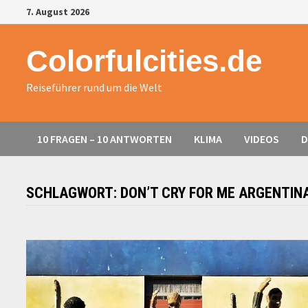
Zurück
7. August 2026
zum
Inhalt
Colorfulcities.de
Reiseführer rund um die Welt
10 FRAGEN – 10 ANTWORTEN
KLIMA
VIDEOS
D
SCHLAGWORT:
DON’T CRY FOR ME ARGENTIN