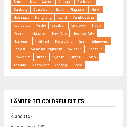
Brücke
Bus
Casino
Chicago
Dortmund
Duisburg
Düsseldorf
Essen
Flughafen
Hafen
Hochhaus
Hongkong
Island
Kambodscha
Kathedrale
Kirche
Lissabon
Liverpool
Metro
Museum
München
New York
New York City
Norwegen
Portugal
Restaurant
Riga
Ruhrgebiet
Schloss
Sehenswürdigkeiten
Seilbahn
Singapur
Stockholm
strand
Sydney
Tempel
Tokio
Toronto
Vancouver
Venedig
Zeche
LÄNDER BEI COLORFULCITIES
Åland
(15)
Argentinien
(16)