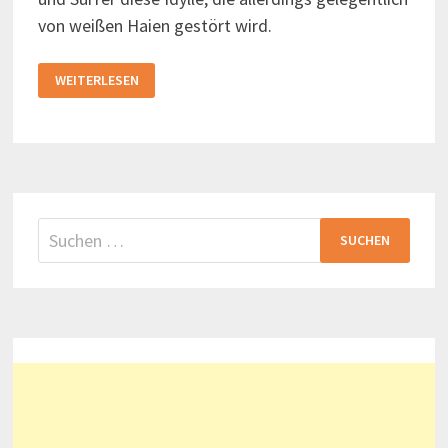
von weißen Haien gestört wird.
PARADIES
WEITERLESEN
FÜR
SURFER,
TAUCHER
UND
URLAUBER:
DIE
STRÄNDE
WEST-
AUSTRALIENS
Suchen
nach: