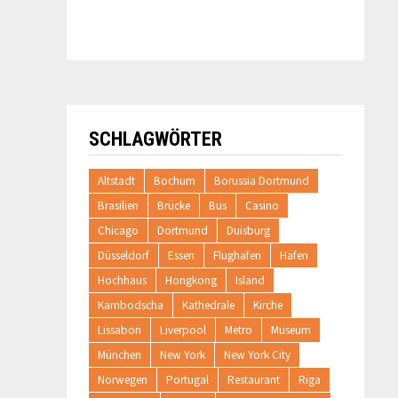
SCHLAGWÖRTER
Altstadt
Bochum
Borussia Dortmund
Brasilien
Brücke
Bus
Casino
Chicago
Dortmund
Duisburg
Düsseldorf
Essen
Flughafen
Hafen
Hochhaus
Hongkong
Island
Kambodscha
Kathedrale
Kirche
Lissabon
Liverpool
Metro
Museum
München
New York
New York City
Norwegen
Portugal
Restaurant
Riga