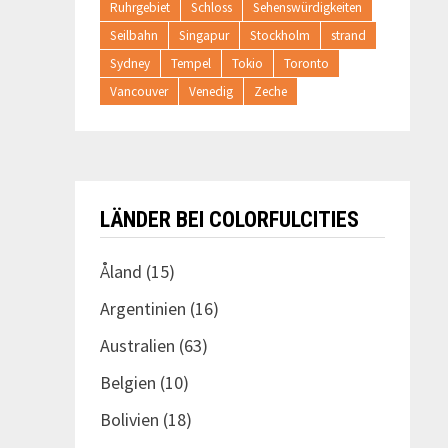
Ruhrgebiet
Schloss
Sehenswürdigkeiten
Seilbahn
Singapur
Stockholm
strand
Sydney
Tempel
Tokio
Toronto
Vancouver
Venedig
Zeche
LÄNDER BEI COLORFULCITIES
Åland
(15)
Argentinien
(16)
Australien
(63)
Belgien
(10)
Bolivien
(18)