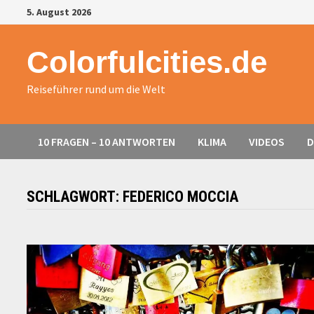
Zurück
5. August 2026
zum
Inhalt
Colorfulcities.de
Reiseführer rund um die Welt
10 FRAGEN – 10 ANTWORTEN
KLIMA
VIDEOS
D
SCHLAGWORT:
FEDERICO MOCCIA