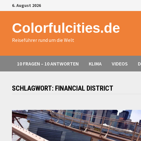
Zurück
6. August 2026
zum
Inhalt
Colorfulcities.de
Reiseführer rund um die Welt
10 FRAGEN – 10 ANTWORTEN
KLIMA
VIDEOS
D
SCHLAGWORT:
FINANCIAL DISTRICT