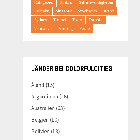
Ruhrgebiet
Schloss
Sehenswürdigkeiten
Seilbahn
Singapur
Stockholm
strand
Sydney
Tempel
Tokio
Toronto
Vancouver
Venedig
Zeche
LÄNDER BEI COLORFULCITIES
Åland
(15)
Argentinien
(16)
Australien
(63)
Belgien
(10)
Bolivien
(18)