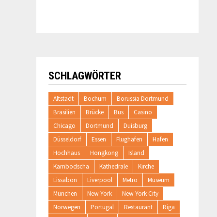
SCHLAGWÖRTER
Altstadt
Bochum
Borussia Dortmund
Brasilien
Brücke
Bus
Casino
Chicago
Dortmund
Duisburg
Düsseldorf
Essen
Flughafen
Hafen
Hochhaus
Hongkong
Island
Kambodscha
Kathedrale
Kirche
Lissabon
Liverpool
Metro
Museum
München
New York
New York City
Norwegen
Portugal
Restaurant
Riga