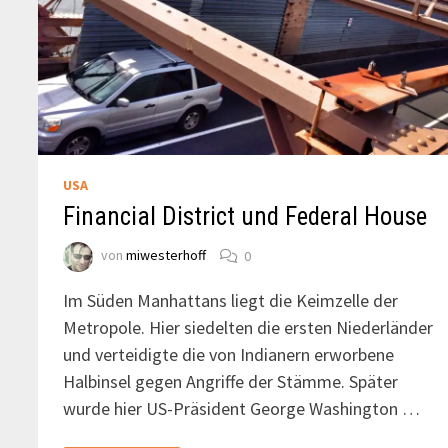
USA
Financial District und Federal House
von
miwesterhoff
0
Im Süden Manhattans liegt die Keimzelle der
Metropole. Hier siedelten die ersten Niederländer
und verteidigte die von Indianern erworbene
Halbinsel gegen Angriffe der Stämme. Später
wurde hier US-Präsident George Washington …