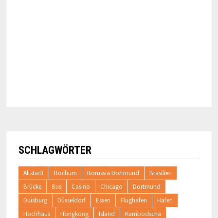
SCHLAGWÖRTER
Altstadt
Bochum
Borussia Dortmund
Brasilien
Brücke
Bus
Casino
Chicago
Dortmund
Duisburg
Düsseldorf
Essen
Flughafen
Hafen
Hochhaus
Hongkong
Island
Kambodscha