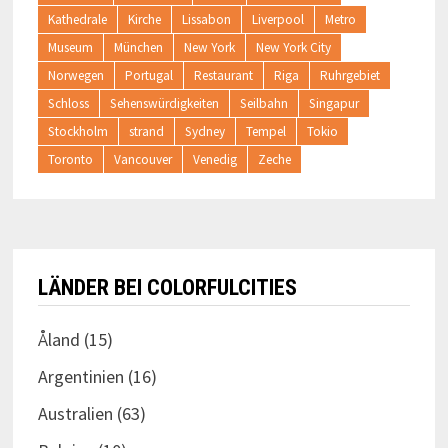
Kathedrale
Kirche
Lissabon
Liverpool
Metro
Museum
München
New York
New York City
Norwegen
Portugal
Restaurant
Riga
Ruhrgebiet
Schloss
Sehenswürdigkeiten
Seilbahn
Singapur
Stockholm
strand
Sydney
Tempel
Tokio
Toronto
Vancouver
Venedig
Zeche
LÄNDER BEI COLORFULCITIES
Åland
(15)
Argentinien
(16)
Australien
(63)