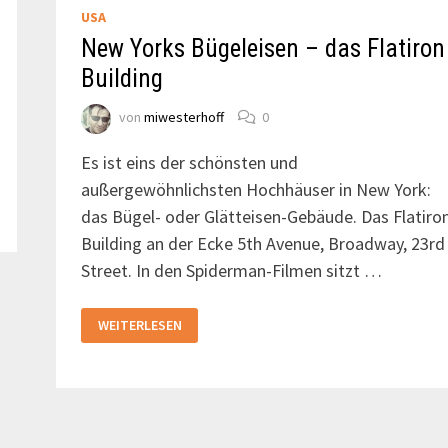
USA
New Yorks Bügeleisen – das Flatiron
Building
von
miwesterhoff
0
Es ist eins der schönsten und
außergewöhnlichsten Hochhäuser in New York:
das Bügel- oder Glätteisen-Gebäude. Das Flatiro
Building an der Ecke 5th Avenue, Broadway, 23rd
Street. In den Spiderman-Filmen sitzt …
NEW
WEITERLESEN
YORKS
BÜGELEISEN
–
DAS
FLATIRON
BUILDING