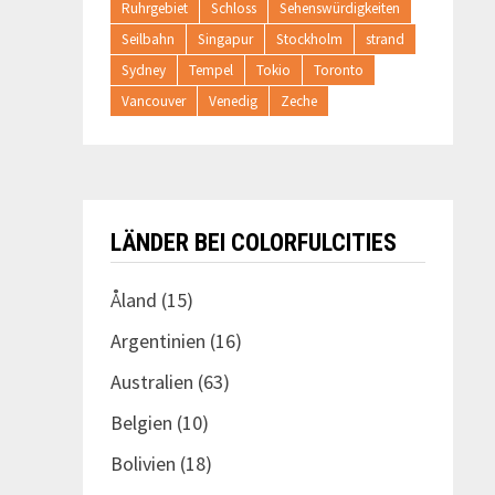
Ruhrgebiet
Schloss
Sehenswürdigkeiten
Seilbahn
Singapur
Stockholm
strand
Sydney
Tempel
Tokio
Toronto
Vancouver
Venedig
Zeche
LÄNDER BEI COLORFULCITIES
Åland
(15)
Argentinien
(16)
Australien
(63)
Belgien
(10)
Bolivien
(18)