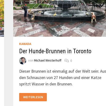
KANADA
Der Hunde-Brunnen in Toronto
von
Michael Westerhoff
0
Dieser Brunnen ist einmalig auf der Welt sein: Au
den Schnauzen von 27 Hunden und einer Katze
spritzt Wasser in den Brunnen.
DER
WEITERLESEN
HUNDE-
BRUNNEN
IN