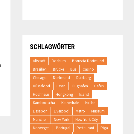
SCHLAGWÖRTER
Altstadt
Bochum
Borussia Dortmund
n
Brasilien
Brücke
Bus
Casino
Chicago
Dortmund
Duisburg
Düsseldorf
Essen
Flughafen
Hafen
Hochhaus
Hongkong
Island
Kambodscha
Kathedrale
Kirche
Lissabon
Liverpool
Metro
Museum
München
New York
New York City
Norwegen
Portugal
Restaurant
Riga