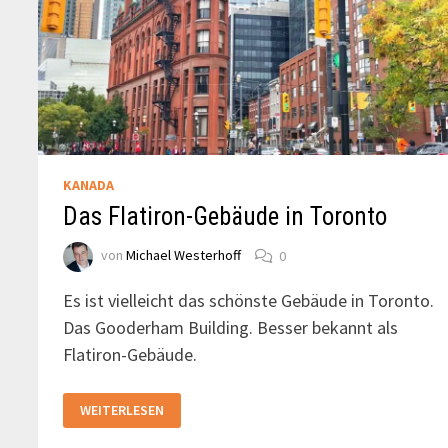
KANADA
Das Flatiron-Gebäude in Toronto
von
Michael Westerhoff
0
Es ist vielleicht das schönste Gebäude in Toronto.
Das Gooderham Building. Besser bekannt als
Flatiron-Gebäude.
DAS
WEITERLESEN
FLATIRON-
GEBÄUDE
IN