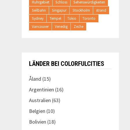
Ruhrgebiet
Schloss
Sehenswürdigkeiten
Seilbahn
Singapur
Stockholm
strand
Sydney
Tempel
Tokio
Toronto
Vancouver
Venedig
Zeche
LÄNDER BEI COLORFULCITIES
Åland
(15)
Argentinien
(16)
Australien
(63)
Belgien
(10)
Bolivien
(18)