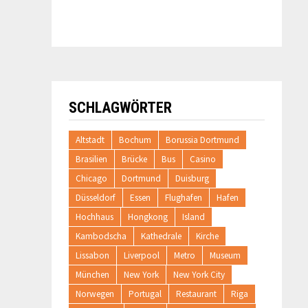
SCHLAGWÖRTER
Altstadt
Bochum
Borussia Dortmund
Brasilien
Brücke
Bus
Casino
Chicago
Dortmund
Duisburg
Düsseldorf
Essen
Flughafen
Hafen
Hochhaus
Hongkong
Island
Kambodscha
Kathedrale
Kirche
Lissabon
Liverpool
Metro
Museum
München
New York
New York City
Norwegen
Portugal
Restaurant
Riga