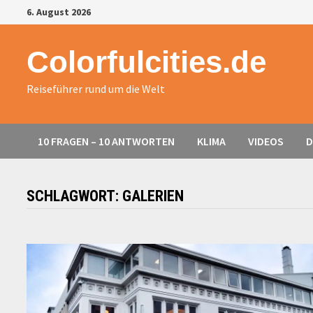
Zurück
6. August 2026
zum
Inhalt
Colorfulcities.de
Reiseführer rund um die Welt
10 FRAGEN – 10 ANTWORTEN
KLIMA
VIDEOS
D
SCHLAGWORT:
GALERIEN