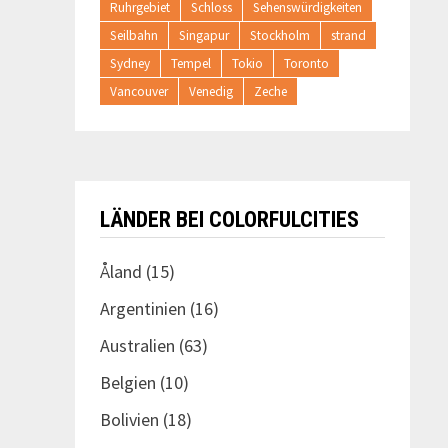
Ruhrgebiet
Schloss
Sehenswürdigkeiten
Seilbahn
Singapur
Stockholm
strand
Sydney
Tempel
Tokio
Toronto
Vancouver
Venedig
Zeche
LÄNDER BEI COLORFULCITIES
Åland
(15)
Argentinien
(16)
Australien
(63)
Belgien
(10)
Bolivien
(18)