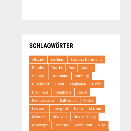
SCHLAGWÖRTER
Altstadt
Bochum
Borussia Dortmund
Brasilien
Brücke
Bus
Casino
Chicago
Dortmund
Duisburg
Düsseldorf
Essen
Flughafen
Hafen
Hochhaus
Hongkong
Island
Kambodscha
Kathedrale
Kirche
Lissabon
Liverpool
Metro
Museum
München
New York
New York City
Norwegen
Portugal
Restaurant
Riga