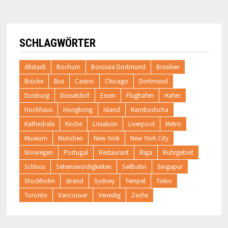
SCHLAGWÖRTER
Altstadt
Bochum
Borussia Dortmund
Brasilien
Brücke
Bus
Casino
Chicago
Dortmund
Duisburg
Düsseldorf
Essen
Flughafen
Hafen
Hochhaus
Hongkong
Island
Kambodscha
Kathedrale
Kirche
Lissabon
Liverpool
Metro
Museum
München
New York
New York City
Norwegen
Portugal
Restaurant
Riga
Ruhrgebiet
Schloss
Sehenswürdigkeiten
Seilbahn
Singapur
Stockholm
strand
Sydney
Tempel
Tokio
Toronto
Vancouver
Venedig
Zeche