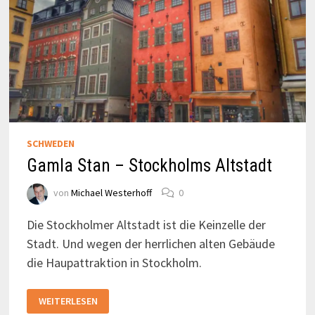
SCHWEDEN
Gamla Stan – Stockholms Altstadt
von
Michael Westerhoff
0
Die Stockholmer Altstadt ist die Keinzelle der
Stadt. Und wegen der herrlichen alten Gebäude
die Haupattraktion in Stockholm.
GAMLA
WEITERLESEN
STAN
–