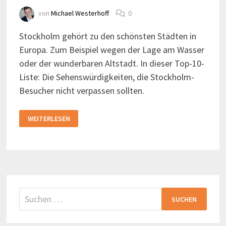
von
Michael Westerhoff
0
Stockholm gehört zu den schönsten Städten in
Europa. Zum Beispiel wegen der Lage am Wasser
oder der wunderbaren Altstadt. In dieser Top-10-
Liste: Die Sehenswürdigkeiten, die Stockholm-
Besucher nicht verpassen sollten.
10
WEITERLESEN
DINGE,
DIE
SIE
IN
STOCKHOLM
UNTERNEHMEN
KÖNNEN
Suchen
nach: