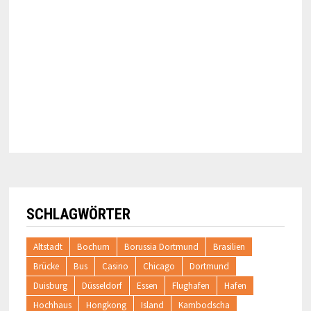
SCHLAGWÖRTER
Altstadt
Bochum
Borussia Dortmund
Brasilien
Brücke
Bus
Casino
Chicago
Dortmund
Duisburg
Düsseldorf
Essen
Flughafen
Hafen
Hochhaus
Hongkong
Island
Kambodscha