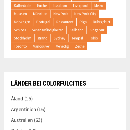
Kathedrale
Kirche
Lissabon
Liverpool
Metro
Museum
München
New York
New York City
Norwegen
Portugal
Restaurant
Riga
Ruhrgebiet
Schloss
Sehenswürdigkeiten
Seilbahn
Singapur
Stockholm
strand
Sydney
Tempel
Tokio
Toronto
Vancouver
Venedig
Zeche
LÄNDER BEI COLORFULCITIES
Åland
(15)
Argentinien
(16)
Australien
(63)