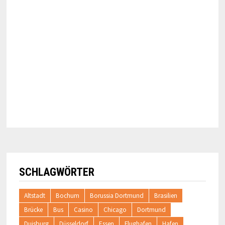
SCHLAGWÖRTER
Altstadt
Bochum
Borussia Dortmund
Brasilien
Brücke
Bus
Casino
Chicago
Dortmund
Duisburg
Düsseldorf
Essen
Flughafen
Hafen