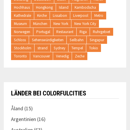
Hochhaus
Hongkong
Island
Kambodscha
Kathedrale
Kirche
Lissabon
Liverpool
Metro
Museum
München
New York
New York City
Norwegen
Portugal
Restaurant
Riga
Ruhrgebiet
Schloss
Sehenswürdigkeiten
Seilbahn
Singapur
Stockholm
strand
Sydney
Tempel
Tokio
Toronto
Vancouver
Venedig
Zeche
LÄNDER BEI COLORFULCITIES
Åland
(15)
Argentinien
(16)
Australien
(63)