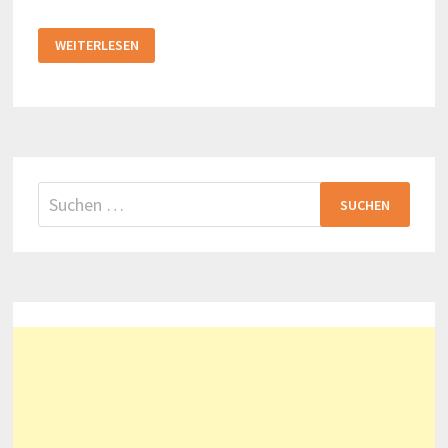
AM
WEITERLESEN
BORSIGPLATZ
GEBOREN
Suchen
nach: