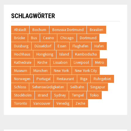
SCHLAGWÖRTER
Altstadt
Bochum
Borussia Dortmund
Brasilien
Brücke
Bus
Casino
Chicago
Dortmund
Duisburg
Düsseldorf
Essen
Flughafen
Hafen
Hochhaus
Hongkong
Island
Kambodscha
Kathedrale
Kirche
Lissabon
Liverpool
Metro
Museum
München
New York
New York City
Norwegen
Portugal
Restaurant
Riga
Ruhrgebiet
Schloss
Sehenswürdigkeiten
Seilbahn
Singapur
Stockholm
strand
Sydney
Tempel
Tokio
Toronto
Vancouver
Venedig
Zeche