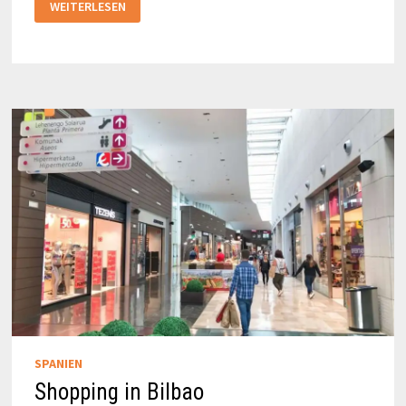
WEITERLESEN
HIGHLIGHTS
BILBAO
SPANIEN
Shopping in Bilbao