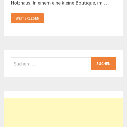
Holzhaus. In einem eine kleine Boutique, im …
HAGA
WEITERLESEN
–
FIKA
UND
ZIMTSCHNECKEN
IM
GÖTEBORGER
VORORT
Suchen
nach: