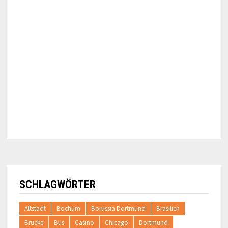
SCHLAGWÖRTER
Altstadt
Bochum
Borussia Dortmund
Brasilien
Brücke
Bus
Casino
Chicago
Dortmund