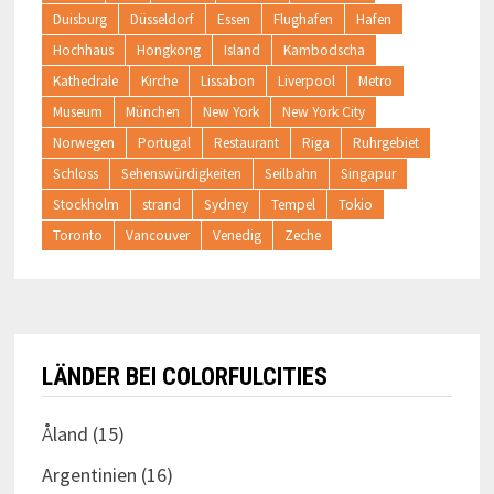
Duisburg
Düsseldorf
Essen
Flughafen
Hafen
Hochhaus
Hongkong
Island
Kambodscha
Kathedrale
Kirche
Lissabon
Liverpool
Metro
Museum
München
New York
New York City
Norwegen
Portugal
Restaurant
Riga
Ruhrgebiet
Schloss
Sehenswürdigkeiten
Seilbahn
Singapur
Stockholm
strand
Sydney
Tempel
Tokio
Toronto
Vancouver
Venedig
Zeche
LÄNDER BEI COLORFULCITIES
Åland
(15)
Argentinien
(16)