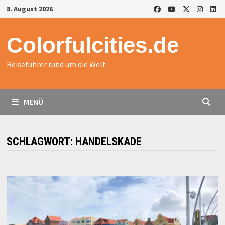
Zurück
8. August 2026
zum
Inhalt
Colorfulcities.de
Reiseführer rund um die Welt
MENÜ
SCHLAGWORT:
HANDELSKADE