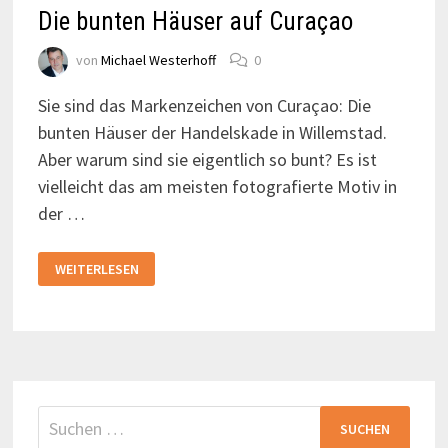
Die bunten Häuser auf Curaçao
von
Michael Westerhoff
0
Sie sind das Markenzeichen von Curaçao: Die
bunten Häuser der Handelskade in Willemstad.
Aber warum sind sie eigentlich so bunt? Es ist
vielleicht das am meisten fotografierte Motiv in
der …
DIE
WEITERLESEN
BUNTEN
HÄUSER
AUF
CURAÇAO
Suchen
nach: