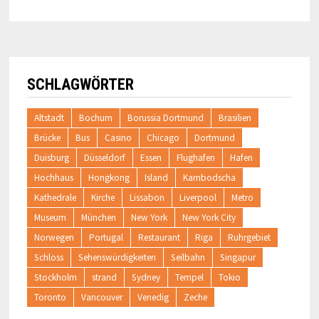
SCHLAGWÖRTER
Altstadt
Bochum
Borussia Dortmund
Brasilien
Brücke
Bus
Casino
Chicago
Dortmund
Duisburg
Düsseldorf
Essen
Flughafen
Hafen
Hochhaus
Hongkong
Island
Kambodscha
Kathedrale
Kirche
Lissabon
Liverpool
Metro
Museum
München
New York
New York City
Norwegen
Portugal
Restaurant
Riga
Ruhrgebiet
Schloss
Sehenswürdigkeiten
Seilbahn
Singapur
Stockholm
strand
Sydney
Tempel
Tokio
Toronto
Vancouver
Venedig
Zeche