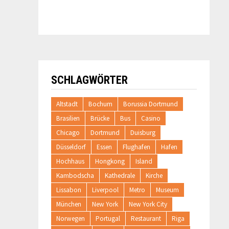
SCHLAGWÖRTER
Altstadt
Bochum
Borussia Dortmund
Brasilien
Brücke
Bus
Casino
Chicago
Dortmund
Duisburg
Düsseldorf
Essen
Flughafen
Hafen
Hochhaus
Hongkong
Island
Kambodscha
Kathedrale
Kirche
Lissabon
Liverpool
Metro
Museum
München
New York
New York City
Norwegen
Portugal
Restaurant
Riga