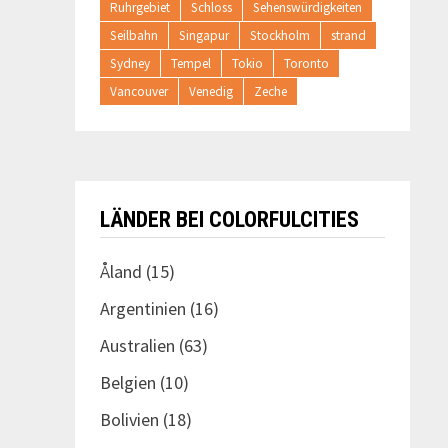
Ruhrgebiet
Schloss
Sehenswürdigkeiten
Seilbahn
Singapur
Stockholm
strand
Sydney
Tempel
Tokio
Toronto
Vancouver
Venedig
Zeche
LÄNDER BEI COLORFULCITIES
Åland
(15)
Argentinien
(16)
Australien
(63)
Belgien
(10)
Bolivien
(18)