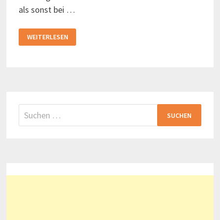
als sonst bei …
SCHLOSS
WEITERLESEN
SCHWANSBELL
–
WASSERSCHLOSS
OHNE
WASSERGRABEN
Suchen
nach: