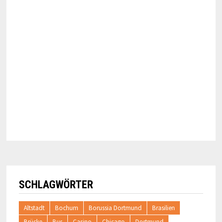
SCHLAGWÖRTER
Altstadt
Bochum
Borussia Dortmund
Brasilien
Brücke
Bus
Casino
Chicago
Dortmund