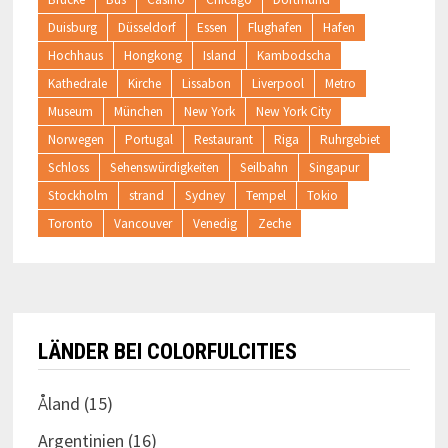
Duisburg
Düsseldorf
Essen
Flughafen
Hafen
Hochhaus
Hongkong
Island
Kambodscha
Kathedrale
Kirche
Lissabon
Liverpool
Metro
Museum
München
New York
New York City
Norwegen
Portugal
Restaurant
Riga
Ruhrgebiet
Schloss
Sehenswürdigkeiten
Seilbahn
Singapur
Stockholm
strand
Sydney
Tempel
Tokio
Toronto
Vancouver
Venedig
Zeche
LÄNDER BEI COLORFULCITIES
Åland
(15)
Argentinien
(16)