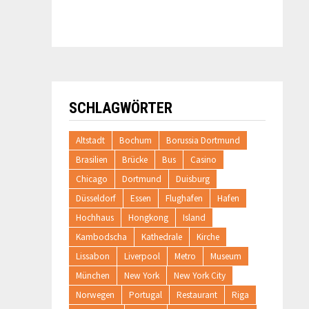
SCHLAGWÖRTER
Altstadt
Bochum
Borussia Dortmund
Brasilien
Brücke
Bus
Casino
Chicago
Dortmund
Duisburg
Düsseldorf
Essen
Flughafen
Hafen
Hochhaus
Hongkong
Island
Kambodscha
Kathedrale
Kirche
Lissabon
Liverpool
Metro
Museum
München
New York
New York City
Norwegen
Portugal
Restaurant
Riga