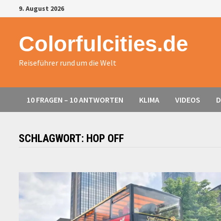
Zurück
9. August 2026
zum
Inhalt
Colorfulcities.de
Reiseführer rund um die Welt
10 FRAGEN – 10 ANTWORTEN
KLIMA
VIDEOS
D
SCHLAGWORT:
HOP OFF