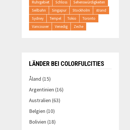
Ruhrgebiet
Schloss
Sehenswürdigkeiten
Seilbahn
Singapur
Stockholm
strand
Sydney
Tempel
Tokio
Toronto
Vancouver
Venedig
Zeche
LÄNDER BEI COLORFULCITIES
Åland
(15)
Argentinien
(16)
Australien
(63)
Belgien
(10)
Bolivien
(18)