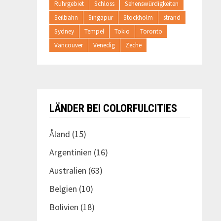
Ruhrgebiet
Schloss
Sehenswürdigkeiten
Seilbahn
Singapur
Stockholm
strand
Sydney
Tempel
Tokio
Toronto
Vancouver
Venedig
Zeche
LÄNDER BEI COLORFULCITIES
Åland
(15)
Argentinien
(16)
Australien
(63)
Belgien
(10)
Bolivien
(18)