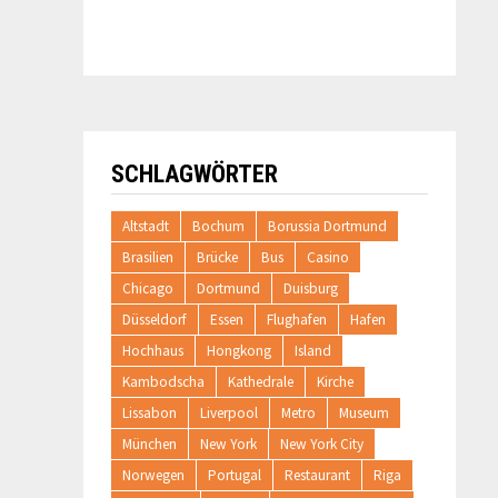
SCHLAGWÖRTER
Altstadt
Bochum
Borussia Dortmund
Brasilien
Brücke
Bus
Casino
Chicago
Dortmund
Duisburg
Düsseldorf
Essen
Flughafen
Hafen
Hochhaus
Hongkong
Island
Kambodscha
Kathedrale
Kirche
Lissabon
Liverpool
Metro
Museum
München
New York
New York City
Norwegen
Portugal
Restaurant
Riga