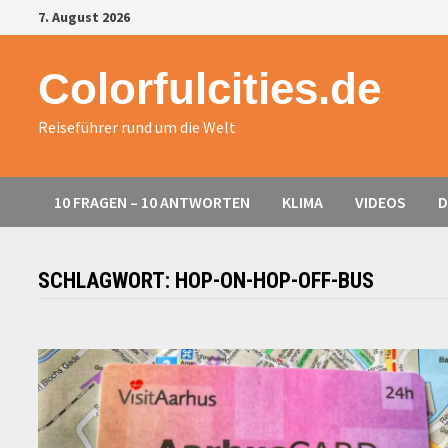
Zurück
7. August 2026
zum
Inhalt
Colorfulcities.de
Reiseführer rund um die Welt
10 FRAGEN – 10 ANTWORTEN
KLIMA
VIDEOS
D
SCHLAGWORT:
HOP-ON-HOP-OFF-BUS