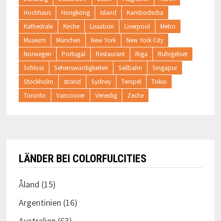
Hochhaus
Hongkong
Island
Kambodscha
Kathedrale
Kirche
Lissabon
Liverpool
Metro
Museum
München
New York
New York City
Norwegen
Portugal
Restaurant
Riga
Ruhrgebiet
Schloss
Sehenswürdigkeiten
Seilbahn
Singapur
Stockholm
strand
Sydney
Tempel
Tokio
Toronto
Vancouver
Venedig
Zeche
LÄNDER BEI COLORFULCITIES
Åland
(15)
Argentinien
(16)
Australien
(63)