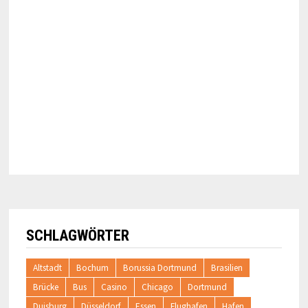
SCHLAGWÖRTER
Altstadt
Bochum
Borussia Dortmund
Brasilien
Brücke
Bus
Casino
Chicago
Dortmund
Duisburg
Düsseldorf
Essen
Flughafen
Hafen