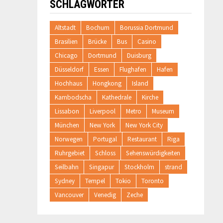
SCHLAGWÖRTER
Altstadt
Bochum
Borussia Dortmund
Brasilien
Brücke
Bus
Casino
Chicago
Dortmund
Duisburg
Düsseldorf
Essen
Flughafen
Hafen
Hochhaus
Hongkong
Island
Kambodscha
Kathedrale
Kirche
Lissabon
Liverpool
Metro
Museum
München
New York
New York City
Norwegen
Portugal
Restaurant
Riga
Ruhrgebiet
Schloss
Sehenswürdigkeiten
Seilbahn
Singapur
Stockholm
strand
Sydney
Tempel
Tokio
Toronto
Vancouver
Venedig
Zeche