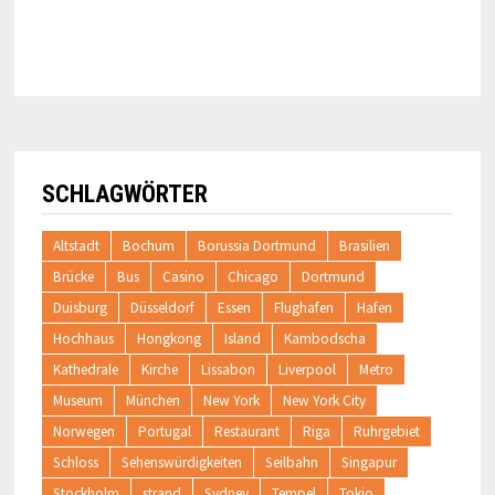
SCHLAGWÖRTER
Altstadt
Bochum
Borussia Dortmund
Brasilien
Brücke
Bus
Casino
Chicago
Dortmund
Duisburg
Düsseldorf
Essen
Flughafen
Hafen
Hochhaus
Hongkong
Island
Kambodscha
Kathedrale
Kirche
Lissabon
Liverpool
Metro
Museum
München
New York
New York City
Norwegen
Portugal
Restaurant
Riga
Ruhrgebiet
Schloss
Sehenswürdigkeiten
Seilbahn
Singapur
Stockholm
strand
Sydney
Tempel
Tokio