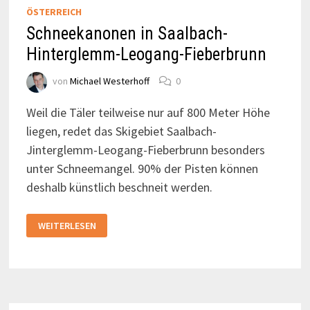
ÖSTERREICH
Schneekanonen in Saalbach-
Hinterglemm-Leogang-Fieberbrunn
von
Michael Westerhoff
0
Weil die Täler teilweise nur auf 800 Meter Höhe
liegen, redet das Skigebiet Saalbach-
Jinterglemm-Leogang-Fieberbrunn besonders
unter Schneemangel. 90% der Pisten können
deshalb künstlich beschneit werden.
SCHNEEKANONEN
WEITERLESEN
IN
SAALBACH-
HINTERGLEMM-
LEOGANG-
FIEBERBRUNN