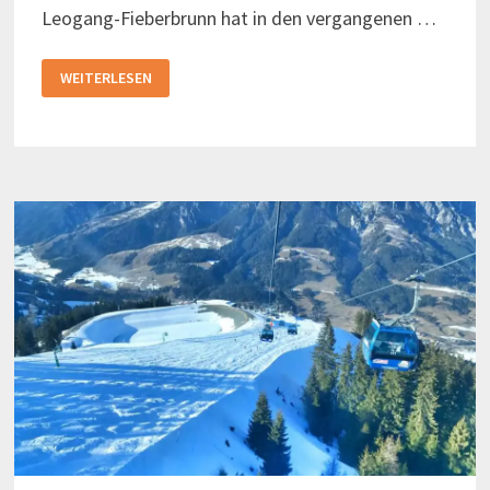
Leogang-Fieberbrunn hat in den vergangenen …
SAALBACH-
WEITERLESEN
HINTERGLEMM
–
GRÖSSTES S
KIGEBIET Ö
STERREICHS