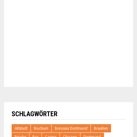
SCHLAGWÖRTER
Altstadt
Bochum
Borussia Dortmund
Brasilien
Brücke
Bus
Casino
Chicago
Dortmund