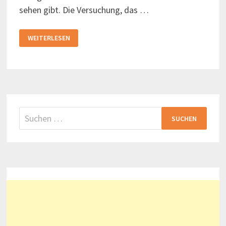
sehen gibt. Die Versuchung, das …
LINCOLNS
WEITERLESEN
TOTENBETT
UND
EINE
LOK
–
DAS
HISTORISCHE
MUSEUM
CHICAGO
Suchen
nach: