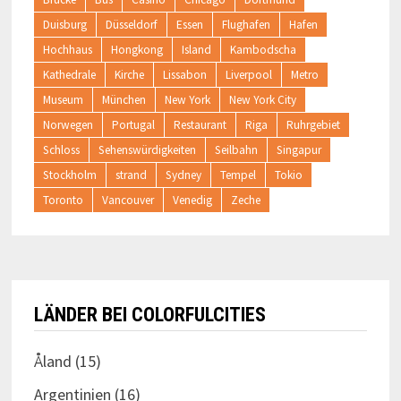
Duisburg
Düsseldorf
Essen
Flughafen
Hafen
Hochhaus
Hongkong
Island
Kambodscha
Kathedrale
Kirche
Lissabon
Liverpool
Metro
Museum
München
New York
New York City
Norwegen
Portugal
Restaurant
Riga
Ruhrgebiet
Schloss
Sehenswürdigkeiten
Seilbahn
Singapur
Stockholm
strand
Sydney
Tempel
Tokio
Toronto
Vancouver
Venedig
Zeche
LÄNDER BEI COLORFULCITIES
Åland
(15)
Argentinien
(16)