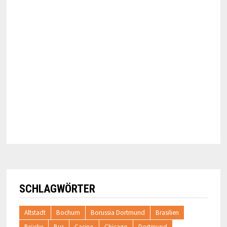
SCHLAGWÖRTER
Altstadt
Bochum
Borussia Dortmund
Brasilien
Brücke
Bus
Casino
Chicago
Dortmund