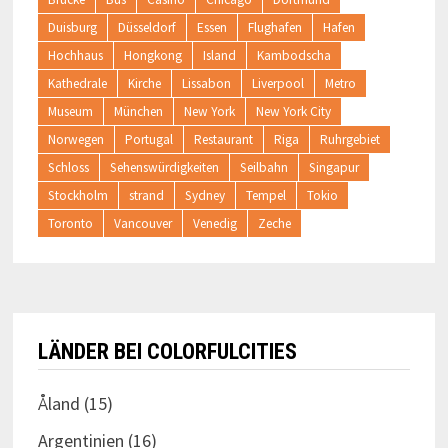
Duisburg
Düsseldorf
Essen
Flughafen
Hafen
Hochhaus
Hongkong
Island
Kambodscha
Kathedrale
Kirche
Lissabon
Liverpool
Metro
Museum
München
New York
New York City
Norwegen
Portugal
Restaurant
Riga
Ruhrgebiet
Schloss
Sehenswürdigkeiten
Seilbahn
Singapur
Stockholm
strand
Sydney
Tempel
Tokio
Toronto
Vancouver
Venedig
Zeche
LÄNDER BEI COLORFULCITIES
Åland
(15)
Argentinien
(16)