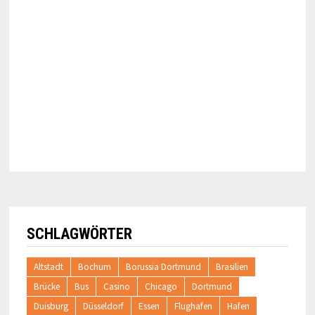
SCHLAGWÖRTER
Altstadt
Bochum
Borussia Dortmund
Brasilien
Brücke
Bus
Casino
Chicago
Dortmund
Duisburg
Düsseldorf
Essen
Flughafen
Hafen