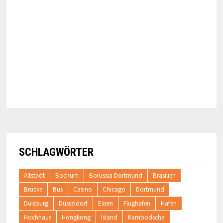
SCHLAGWÖRTER
Altstadt
Bochum
Borussia Dortmund
Brasilien
Brücke
Bus
Casino
Chicago
Dortmund
Duisburg
Düsseldorf
Essen
Flughafen
Hafen
Hochhaus
Hongkong
Island
Kambodscha