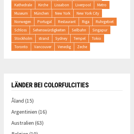
Kathedrale
Kirche
Lissabon
Liverpool
Metro
Museum
München
New York
New York City
Norwegen
Portugal
Restaurant
Riga
Ruhrgebiet
Schloss
Sehenswürdigkeiten
Seilbahn
Singapur
Stockholm
strand
Sydney
Tempel
Tokio
Toronto
Vancouver
Venedig
Zeche
LÄNDER BEI COLORFULCITIES
Åland
(15)
Argentinien
(16)
Australien
(63)
Belgien
(10)