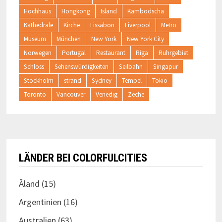
Hochhaus
Hongkong
Island
Kambodscha
Kathedrale
Kirche
Lissabon
Liverpool
Metro
Museum
München
New York
New York City
Norwegen
Portugal
Restaurant
Riga
Ruhrgebiet
Schloss
Sehenswürdigkeiten
Seilbahn
Singapur
Stockholm
strand
Sydney
Tempel
Tokio
Toronto
Vancouver
Venedig
Zeche
LÄNDER BEI COLORFULCITIES
Åland
(15)
Argentinien
(16)
Australien
(63)