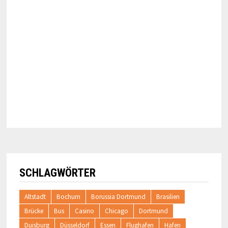
SCHLAGWÖRTER
Altstadt
Bochum
Borussia Dortmund
Brasilien
Brücke
Bus
Casino
Chicago
Dortmund
Duisburg
Düsseldorf
Essen
Flughafen
Hafen