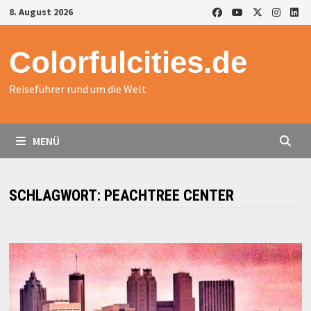
Zurück
8. August 2026
zum
Inhalt
Colorfulcities.de
Reiseführer rund um die Welt
MENÜ
SCHLAGWORT:
PEACHTREE CENTER