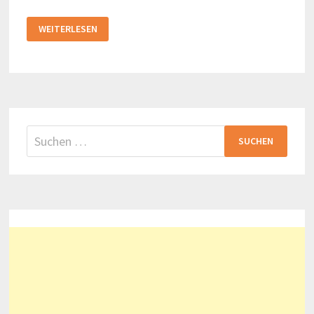
ZWISCHENSTOPP
WEITERLESEN
ATLANTA
Suchen
nach: