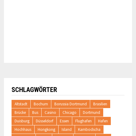
SCHLAGWÖRTER
Altstadt
Bochum
Borussia Dortmund
Brasilien
Brücke
Bus
Casino
Chicago
Dortmund
Duisburg
Düsseldorf
Essen
Flughafen
Hafen
Hochhaus
Hongkong
Island
Kambodscha