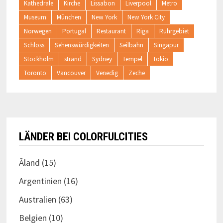
Kathedrale
Kirche
Lissabon
Liverpool
Metro
Museum
München
New York
New York City
Norwegen
Portugal
Restaurant
Riga
Ruhrgebiet
Schloss
Sehenswürdigkeiten
Seilbahn
Singapur
Stockholm
strand
Sydney
Tempel
Tokio
Toronto
Vancouver
Venedig
Zeche
LÄNDER BEI COLORFULCITIES
Åland
(15)
Argentinien
(16)
Australien
(63)
Belgien
(10)