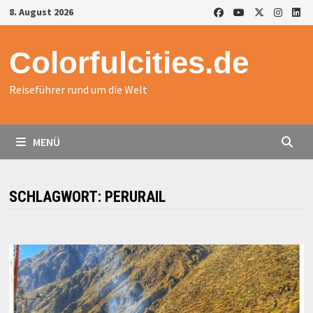
Zurück
8. August 2026
zum
Inhalt
Colorfulcities.de
Reiseführer rund um die Welt
MENÜ
SCHLAGWORT:
PERURAIL