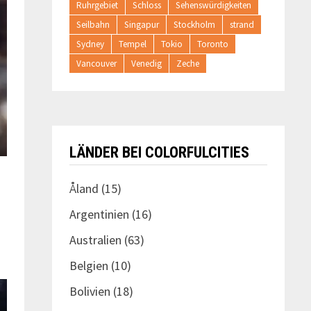
Ruhrgebiet
Schloss
Sehenswürdigkeiten
Seilbahn
Singapur
Stockholm
strand
Sydney
Tempel
Tokio
Toronto
Vancouver
Venedig
Zeche
LÄNDER BEI COLORFULCITIES
Åland
(15)
Argentinien
(16)
Australien
(63)
Belgien
(10)
Bolivien
(18)