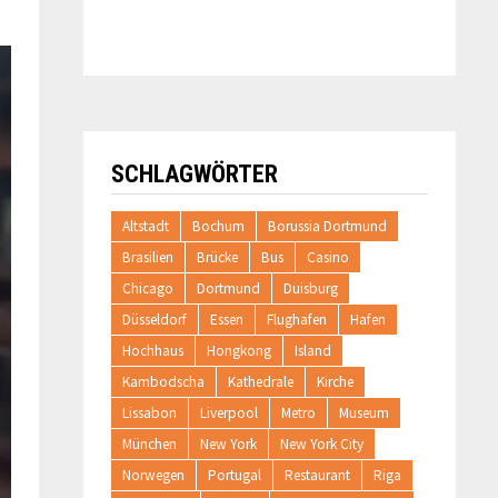
SCHLAGWÖRTER
Altstadt
Bochum
Borussia Dortmund
Brasilien
Brücke
Bus
Casino
Chicago
Dortmund
Duisburg
Düsseldorf
Essen
Flughafen
Hafen
Hochhaus
Hongkong
Island
Kambodscha
Kathedrale
Kirche
Lissabon
Liverpool
Metro
Museum
München
New York
New York City
Norwegen
Portugal
Restaurant
Riga