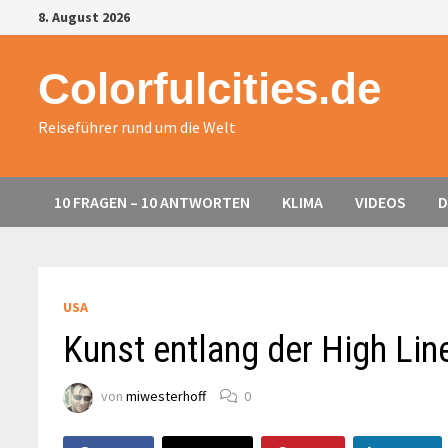
Zurück
8. August 2026
zum
Inhalt
Colorfulcities.de
Reiseführer rund um die Welt
10 FRAGEN – 10 ANTWORTEN
KLIMA
VIDEOS
D
USA
Kunst entlang der High Lin
von
miwesterhoff
0